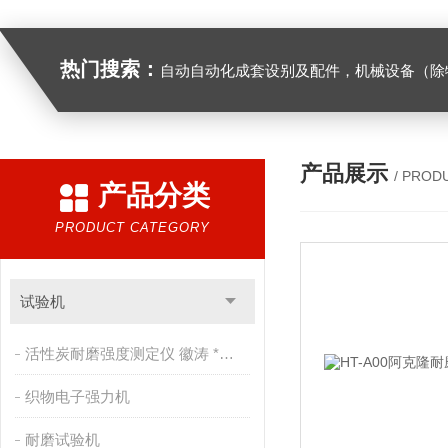
热门搜索：
自动自动化成套设别及配件，机械设备（除特种设备）及配件制造，加工（以上限分支机构经营），设计，批发，零售，模具，五金制品，工具加工（限分支机构经营），设计，批发，零售。五金交电，金属材料，金属制品，不锈钢制品，建筑材料，钢材，橡塑制品，环保设备，润滑剂，汽车配件，摩托车配件的批发，零售。（企业经营涉及行政许可的，凭许可证件经营）化成套设别及配件，机械设备（除特种设备）及配件制
产品展示
/ PROD
产品分类
PRODUCT CATEGORY
试验机
活性炭耐磨强度测定仪 徽涛 *售后
织物电子强力机
耐磨试验机