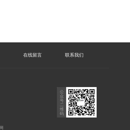
在线留言
联系我们
公
众
号
二
维
码
网