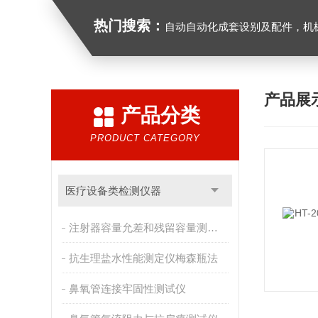
热门搜索：
自动自动化成套设别及配件，机械设备（除特种设备）及配件制造，加工（以上限分支机构经营），设计，批发，零售，模具，五金制品，工具加工（限分支机构经营），设计，批发，零售。五金交电，金属材料，金属制品，不锈钢制品，建筑材料，钢材，橡塑制品，环保设备，润滑剂，汽车配件，摩托车配件的批发，零
产品展
产品分类
PRODUCT CATEGORY
医疗设备类检测仪器
注射器容量允差和残留容量测试仪
抗生理盐水性能测定仪梅森瓶法
鼻氧管连接牢固性测试仪