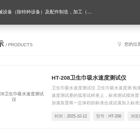
售。（企业经营涉及行政许可的，凭许可证件经营）化成套设别及配件，机械设备（除特种设备）及配件制造，加工（以上限分支机构经营），设计，批发，零售，模具，五金制品，工具加工（限分支机构经营），设计，批发，零售。五金交电，金属材料，金属制品，不锈钢制品，建筑材料，钢材，橡塑制品，环保设备，润滑剂，汽车配件，摩托车配件的批发，零售。（企业经营涉及行政许可的，凭许可证件经营）
示
您的位
/ PRODUCTS
HT-208卫生巾吸水速度测试仪
卫生巾吸水速度测试仪 卫生巾吸水速度测 检
速度测试赛的弧形试样座上，标准测试模块置
加液装置将一定体积的标准合成试液加入标准
生巾*吸收标准合成试液的时间，表示其吸收
时间：
2025-10-12
型号：
HT-208
浏览