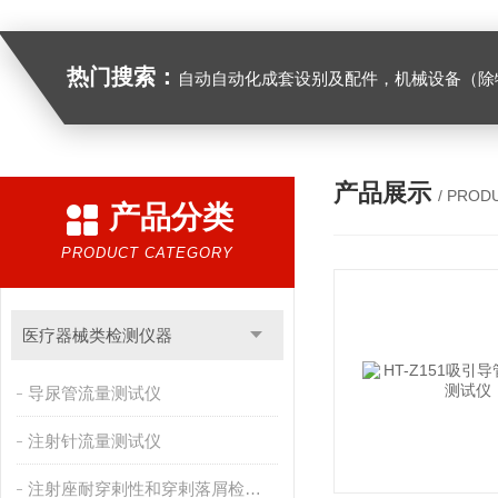
热门搜索：
自动自动化成套设别及配件，机械设备（除特种设备）及配件制造，加工（以上限分支机构经营），设计，批发，零售，模具，五金制品，工具加工（限分支机构经营），设计，批发，零售。五金交电，金属材料，金属制品，不锈钢制品，建筑材料，钢材，橡塑制品，环保设备，润滑剂，汽车配件，摩托车配件的批发，零售。（企业经营涉及行政许可的，凭许可证件经营）化成套设别及配件，机械设备（除特种设备）及配件制
产品展示
/ PROD
产品分类
PRODUCT CATEGORY
医疗器械类检测仪器
导尿管流量测试仪
注射针流量测试仪
注射座耐穿剌性和穿剌落屑检测仪