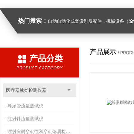
热门搜索：
自动自动化成套设别及配件，机械设备（除特种设备）及配件制造，加工（以上限分支机构经营），设计，批发，零售，模具，五金制品，工具加工（限分支机构经营），设计，批发，零售。五金交电，金属材料，金属制品，不锈钢制品，建筑材料，钢材，橡塑制品，环保设备，润滑剂，汽车配件，摩托车配件的批发，零售。（企业经营涉及行政许可的，凭许可证件经营）化成套设别及配件，机械设备（除特种设备）及配件制
产品展示
/ PROD
产品分类
PRODUCT CATEGORY
医疗器械类检测仪器
导尿管流量测试仪
注射针流量测试仪
注射座耐穿剌性和穿剌落屑检测仪