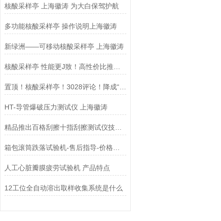
核酸采样亭 上海徽涛 为大白保驾护航
多功能核酸采样亭 操作说明上海徽涛
新绿洲——可移动核酸采样亭 上海徽涛
核酸采样亭 性能更J致！高性价比推荐!请查收！上海徽涛！
置顶！核酸采样亭！3028评论！降成“白菜”价！上海徽涛！！
HT-导管爆破压力测试仪 上海徽涛
精品推出百格刮擦十指刮擦测试仪技术交流
箱包滚筒跌落试验机-售后指导-价格批发-买到就是赚到 ——上海徽涛！
人工心脏瓣膜疲劳试验机 产品特点
12工位全自动溶出取样收集系统是什么