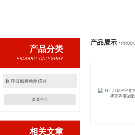
热门搜索：
自动自动化成套设别及配件，机械设备（除特种设备）及配件制造，加工（以上限分支机构经营），设计，批发，零售，模具，五金制品，工具加工（限分支机构经营），设计，批发，零售。五金交电，金属材料，金属制品，不锈钢制品，建筑材料，钢材，橡塑制品，环保设备，润滑剂，汽车配件，摩托车配件的批发，零售。（企业经营涉及行政许可的，凭许可证件经营）化成套设别及配件，机械设备（除特种设备）及配件制
产品展示
/ PROD
产品分类
PRODUCT CATEGORY
医疗器械类检测仪器
查看全部
相关文章