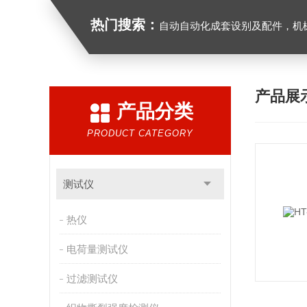
热门搜索：
自动自动化成套设别及配件，机械设备（除特种设备）及配件制造，加工（以上限分支机构经营），设计，批发，零售，模具，五金制品，工具加工（限分支机构经营），设计，批发，零售。五金交电，金属材料，金属制品，不锈钢制品，建筑材料，钢材，橡塑制品，环保设备，润滑剂，汽车配件，摩托车配件的批发，零
产品展
产品分类
PRODUCT CATEGORY
测试仪
热仪
电荷量测试仪
过滤测试仪