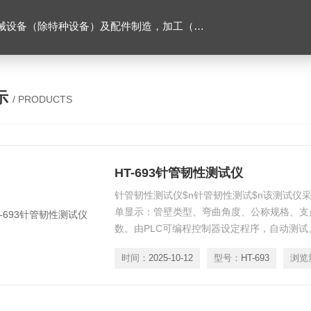
售。（企业经营涉及行政许可的，凭许可证件经营）化成套设别及配件，机械设备（除特种设备）及配件制造，加工（以上限分支机构经营），设计，批发，零售，模具，五金制品，工具加工（限分支机构经营），设计，批发，零售。五金交电，金属材料，金属制品，不锈钢制品，建筑材料，钢材，橡塑制品，环保设备，润滑剂，汽车配件，摩托车配件的批发，零售。（企业经营涉及行政许可的，凭许可证件经营）
示
/ PRODUCTS
HT-693针管韧性测试仪
针管韧性测试仪$n针管韧性测试$n该测试仪
单显示：管壁类型、弯曲角度、公称规格、支
数。由PLC可编程控制器设定程序，自动测试
时间：
2025-10-12
型号：
HT-693
浏览