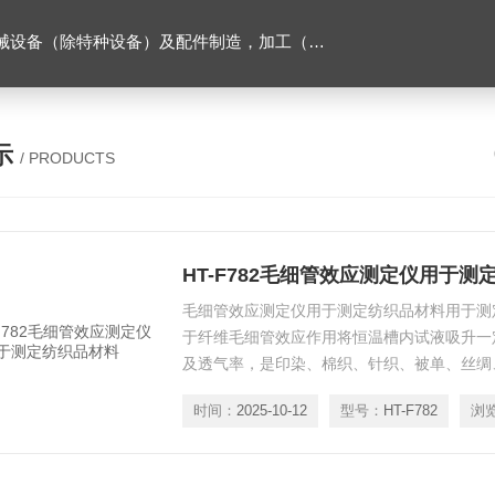
售。（企业经营涉及行政许可的，凭许可证件经营）化成套设别及配件，机械设备（除特种设备）及配件制造，加工（以上限分支机构经营），设计，批发，零售，模具，五金制品，工具加工（限分支机构经营），设计，批发，零售。五金交电，金属材料，金属制品，不锈钢制品，建筑材料，钢材，橡塑制品，环保设备，润滑剂，汽车配件，摩托车配件的批发，零售。（企业经营涉及行政许可的，凭许可证件经营）
示
/ PRODUCTS
HT-F782毛细管效应测定仪用于测
毛细管效应测定仪用于测定纺织品材料用于测
于纤维毛细管效应作用将恒温槽内试液吸升一
及透气率，是印染、棉织、针织、被单、丝绸
器。
时间：
2025-10-12
型号：
HT-F782
浏