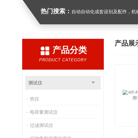
热门搜索：
自动自动化成套设别及配件，机械设备（除特种设备）及配件制造，加工（以上限分支机构经营），设计，批发，零售，模具，五金制品，工具加工（限分支机构经营），设计，批发，零售。五金交电，金属材料，金属制品，不锈钢制品，建筑材料，钢材，橡塑制品，环保设备，润滑剂，汽车配件，摩托车配件的批发，零
产品展
产品分类
PRODUCT CATEGORY
测试仪
热仪
电荷量测试仪
过滤测试仪