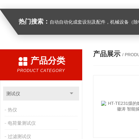
热门搜索：
自动自动化成套设别及配件，机械设备（除特种设备）及配件制造，加工（以上限分支机构经营），设计，批发，零售，模具，五金制品，工具加工（限分支机构经营），设计，批发，零售。五金交电，金属材料，金属制品，不锈钢制品，建筑材料，钢材，橡塑制品，环保设备，润滑剂，汽车配件，摩托车配件的批发，零售。（企业经营涉及行政许可的，凭许可证件经营）化成套设别及配件，机械设备（除特种设备）及配件制
产品展示
/ PROD
产品分类
PRODUCT CATEGORY
测试仪
热仪
电荷量测试仪
过滤测试仪