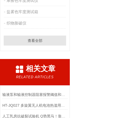
摩擦色牢度测试仪
盐雾色牢度测试箱
织物胀破仪
查看全部
相关文章
RELATED ARTICLES
输液泵和输液控制器阻塞报警阈值和丸剂量试验仪
HT-JQ027 多旋翼无人机电池热滥用试验箱 操作简便
人工乳房抗破裂试验机 Q势黑马！靠不靠谱？性能如何？上海徽涛！