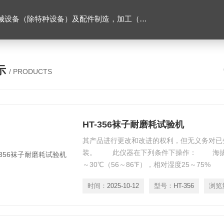
售。（企业经营涉及行政许可的，凭许可证件经营）化成套设别及配件，机械设备（除特种设备）及配件制造，加工（以上限分支机构经营），设计，批发，零售，模具，五金制品，工具加工（限分支机构经营），设计，批发，零售。五金交电，金属材料，金属制品，不锈钢制品，建筑材料，钢材，橡塑制品，环保设备，润滑剂，汽车配件，摩托车配件的批发，零售。（企业经营涉及行政许可的，凭许可证件经营）
示
/ PRODUCTS
HT-356袜子耐磨耗试验机
其产品进行更改和改进的权利，但无义务对已
装。 此仪器在下列条件下操作： 海拔2
～30℃（56～86℉），相对湿度25～75% 
～110℉），相对湿度20～80% 袜子耐磨
时间：
2025-10-12
型号：
HT-356
浏览