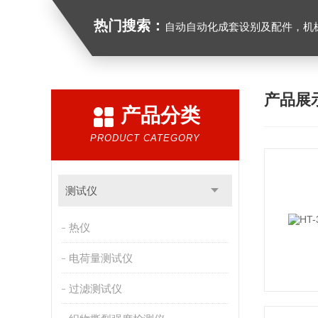
热门搜索：
自动自动化成套设别及配件，机械设备（除特种设备）及配件制造，加工（以上限分支机构经营），设计，批发，零售，模具，五金制品，工具加工（限分支机构经营），设计，批发，零售。五金交电，金属材料，金属制品，不锈钢制品，建筑材料，钢材，橡塑制品，环保设备，润滑剂，汽车配件，摩托车配件的批发，零
产品展
产品分类
PRODUCT CATEGORY
测试仪
热仪
电荷量测试仪
过滤测试仪