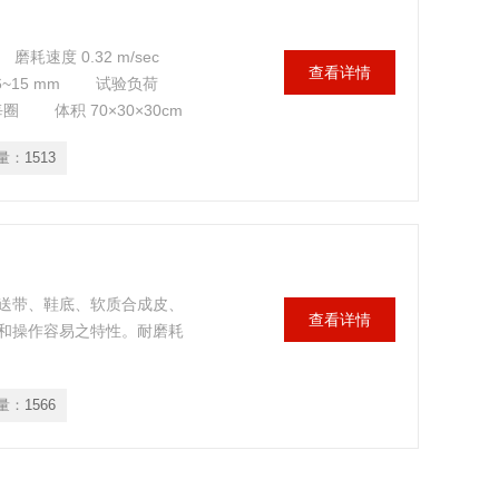
速度 0.32 m/sec
查看详情
~15 mm 试验负荷
圈 体积 70×30×30cm
耐磨耗试验机
量：
1513
送带、鞋底、软质合成皮、
查看详情
和操作容易之特性。耐磨耗
量：
1566