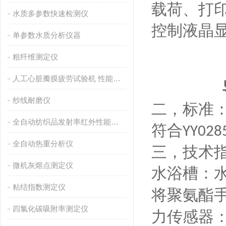
载荷、打
水质多参数快速检测仪
控制液晶
单参数水质分析仪器
粗纤维测定仪
人工心脏瓣膜疲劳试验机 性能稳定
纱线耐磨仪
二，
标准
全自动纺织品发射率红外性能分析
符合
YY
028
全自动热重分析仪
三，
技术
微机灰熔点测定仪
水浴槽
：
粘结指数测定仪
将聚氨酯
四氯化碳吸附率测定仪
力传感器