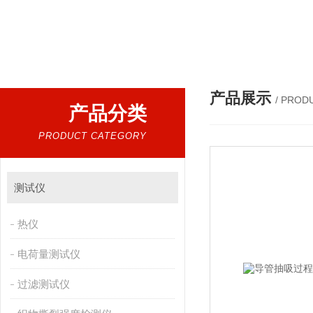
热门搜索：
自动自动化成套设别及配件，机械设备（除特种设备）及配件制造，加工（以上限分支机构经营），设计，批发，零售，模具，五金制品，工具加工（限分支机构经营），设计，批发，零售。五金交电，金属材料，金属制品，不锈钢制品，建筑材料，钢材，橡塑制品，环保设备，润滑剂，汽车配件，摩托车配件的批发，零售。（企业经营涉及行政许可的，凭许可证件经营）化成套设别及配件，机械设备（除特种设备）及配件制
产品展示
/ PROD
产品分类
PRODUCT CATEGORY
测试仪
热仪
电荷量测试仪
过滤测试仪