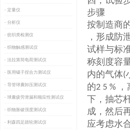
四，试验
定量仪
步骤
按制造商
分析仪
，形成防
纺织类检测仪
试样与标
织物触感测试仪
称刻度容
法拉第筒电荷测试仪
内的气体
医用镊子捏合力测试仪
(
的
，
导管球囊卸压测试仪
2 5 %
下，抽芯
球囊疲劳泄漏和顺应性测试仪
成，然后再
织物胀破强度测试仪
应考虑水
利森四足踏轮测试仪