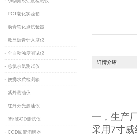
织物撕裂强度检测仪
PCT老化实验箱
沥青软化点试验器
数显沥青针入度仪
全自动浊度测试仪
详情介绍
总氯余氯测试仪
便携水质检测箱
紫外测油仪
红外分光测油仪
一，
生产
智能BOD测试仪
采用
寸
威
7
COD回流消解器