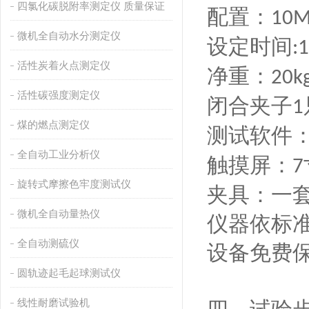
四氯化碳脱附率测定仪 质量保证
配置：
10M
微机全自动水分测定仪
设定时间
:1
活性炭着火点测定仪
净重：
20
活性碳强度测定仪
闭合夹子
1
煤的燃点测定仪
测试软件
全自动工业分析仪
触摸屏：
7
旋转式摩擦色牢度测试仪
夹具：一
微机全自动量热仪
仪器依标
全自动测硫仪
设备免费
圆轨迹起毛起球测试仪
线性耐磨试验机