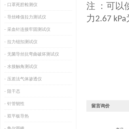
注
：可以
口罩死腔检测仪
力
导丝峰值拉力测试仪
2.67 kPa
采血针连接牢固测试仪
拉力钮扣测试仪
无菌导丝抗弯曲破坏测试仪
水接触角测试仪
压差法气体渗透仪
阻干态
针管韧性
留言询价
双平板导热
鲁尔圆锥