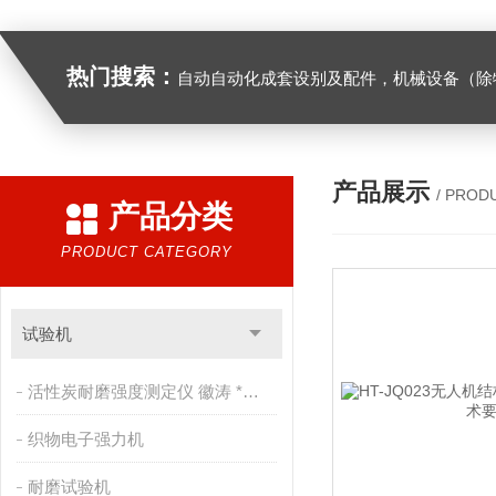
热门搜索：
自动自动化成套设别及配件，机械设备（除特种设备）及配件制造，加工（以上限分支机构经营），设计，批发，零售，模具，五金制品，工具加工（限分支机构经营），设计，批发，零售。五金交电，金属材料，金属制品，不锈钢制品，建筑材料，钢材，橡塑制品，环保设备，润滑剂，汽车配件，摩托车配件的批发，零售。（企业经营涉及行政许可的，凭许可证件经营）化成套设别及配件，机械设备（除特种设备）及配件制
产品展示
/ PROD
产品分类
PRODUCT CATEGORY
试验机
活性炭耐磨强度测定仪 徽涛 *售后
织物电子强力机
耐磨试验机