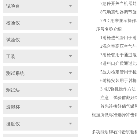
7急停开关当机器处于
试验台
8气动震动器调节旋钮
7PLC用来显示操作界面
校验仪
序号名称介绍
1射枪进气管用于射
试验仪
2混合室高压空气与介
3射枪管用于通过混合
工装
4进料口介质通过此处
5压力检定管用于检
测试系统
6射枪安装用于射枪
3.4试验机操作方法
测试块
注意：试验前戴好防护
首先连接好储气罐和
透湿杯
根据所做标准选择冲击箱
挺度仪
多功能耐碎石冲击试验机是