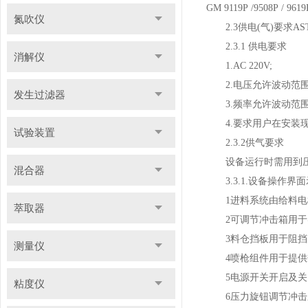
GM 9119P /9508P / 96
氮吹仪
2.3供电(气)要求ASTM
2.3.1 供电要求
消解仪
1.AC 220V;
2.电压允许波动范围：AC
发生过滤器
3.频率允许波动范围：(1
4.要求用户在安装现
试验装置
2.3.2供气要求
设备运行时需用到压缩空
混合器
3.3.1.设备操作界
1进料系统由给料电机
萃取器
2可调节冲击箱用于
3料仓挡板用于阻挡
测量仪
4喷枪组件用于提供规
5电源开关开启及关
粘度仪
6压力旋钮调节冲击压