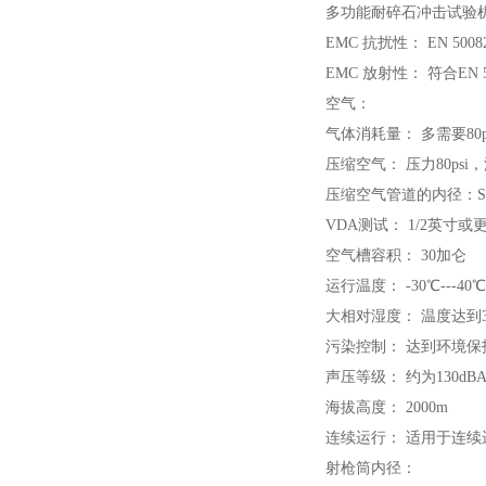
多功能耐碎石冲击试验
EMC 抗扰性： EN 5008
EMC 放射性： 符合EN 
空气：
气体消耗量： 多需要80
压缩空气： 压力80psi
压缩空气管道的内径：SA
VDA测试： 1/2英寸或
空气槽容积： 30加仑
运行温度： -30℃---40℃
大相对湿度： 温度达到3
污染控制： 达到环境保
声压等级： 约为130dB
海拔高度： 2000m
连续运行： 适用于连续
射枪筒内径：