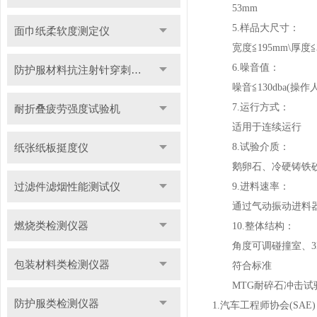
53mm
5.样品大尺寸：
面巾纸柔软度测定仪
宽度≦195mm\厚度≦3
6.噪音值：
防护服材料抗注射针穿刺性能测试仪
噪音≦130dba(操
7.运行方式：
耐折叠疲劳强度试验机
适用于连续运行
纸张纸板挺度仪
8.试验介质：
鹅卵石、冷硬铸铁砂
过滤件滤烟性能测试仪
9.进料速率：
通过气动振动进料器
燃烧类检测仪器
10.整体结构：
角度可调碰撞室、3D
包装材料类检测仪器
符合标准
MTG耐碎石冲击试验
防护服类检测仪器
1.汽车工程师协会(SAE)