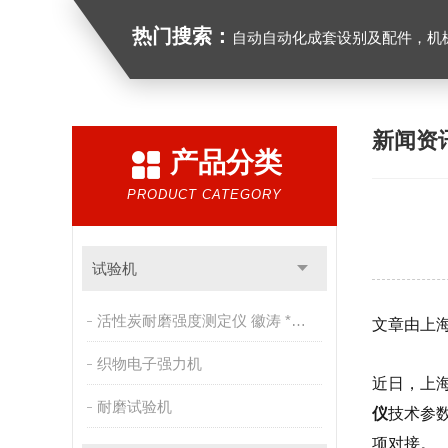
热门搜索：
自动自动化成套设别及配件，机械设备（除特种设备）及配件制造，加工（以上限分支机构经营），设计，批发，零售，模具，五金制品，工具加工（限分支机构经营），设计，批发，零售。五金交电，金属材料，金属制品，不锈钢制品，建筑材料，钢材，橡塑制品，环保设备，润滑剂，汽车配件，摩托车配件的批发，零
新闻资
产品分类
PRODUCT CATEGORY
试验机
活性炭耐磨强度测定仪 徽涛 *售后
文章由上
织物电子强力机
近日，上
耐磨试验机
仪
技术参
项对接。