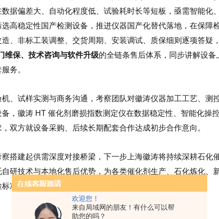
在数据偏差大、自动化程度低、试验耗时长等短板，亟需智能化
筛选高稳定性国产检测设备，推进仪器国产化替代落地，在保障
改造、非标工装调整、交货周期、安装调试、质保细则逐项答疑
上门维保、技术咨询与软件升级
的全链条售后体系，同步讲解设备
套服务。
验机、试样实测与商务沟通，考察团队对徽涛仪器加工工艺、测
设备，徽涛 HT 催化剂磨损指数测定仪在数据稳定性、智能化
求，双方就设备采购、后续长期配套合作达成初步合作意向。
考察搭建起供需深度对接桥梁，下一步上海徽涛将持续深耕石化
托自研技术与本地化售后优势，为各类催化剂生产、石化炼化、
检标准化、仪器国产化高质量发展。
欢迎您！
来自局域网的朋友！有什么可以帮
助您的吗？