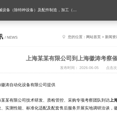
售。（企业经营涉及行政许可的，凭许可证件经营）化成套设别及配件，机械设备（除特种设备）及配件制造，加工（以上限分支机构经营），设计，批发，零售，模具，五金制品，工具加工（限分支机构经营），设计，批发，零售。五金交电，金属材料，金属制品，不锈钢制品，建筑材料，钢材，橡塑制品，环保设备，润滑剂，汽车配件，摩托车配件的批发，零售。（企业经营涉及行政许可的，凭许可证件经营）
讯
您的位置：
网站首页
>
新闻资
/ NEWS
上海某某有限公司到上海徽涛考察
发布时间： 2026-06-05 点击次
海徽涛自动化设备有限公司提供
海某某有限公司技术研发、质检管控、采购专项考察团队到访
上
数、实测性能、标准化适配及配套售后服务开展实地调研洽谈，