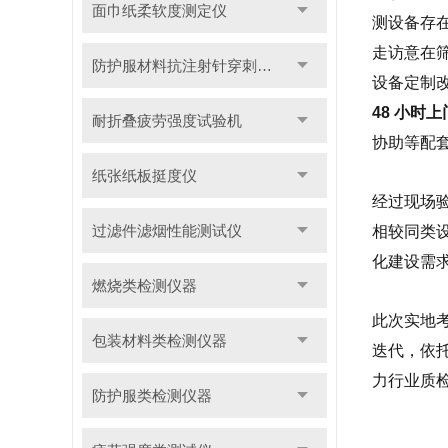
面巾纸柔软度测定仪
测设备存
走访意在
防护服材料抗注射针穿刺性能测试仪
设备定制
48 小时
耐折叠疲劳强度试验机
协助等配
纸张纸板挺度仪
经过现场
过滤件滤烟性能测试仪
相较同类
化建设需
燃烧类检测仪器
此次实地
包装材料类检测仪器
迭代，依
力行业质
防护服类检测仪器