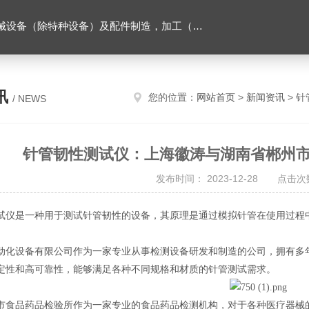
售。（企业经营涉及行政许可的，凭许可证件经营）化成套设别及配件，机械设备（除特种设备）及配件制造，加工（以上限分支机构经营），设计，批发，零售，模具，五金制品，工具加工（限分支机构经营），设计，批发，零售。五金交电，金属材料，金属制品，不锈钢制品，建筑材料，钢材，橡塑制品，环保设备，润滑剂，汽车配件，摩托车配件的批发，零售。（企业经营涉及行政许可的，凭许可证件经营）
讯
您的位置：
网站首页
>
新闻资讯
> 
/ NEWS
针管韧性测试仪：上海徽涛与湖南省郴州
发布时间： 2023-12-28 点击次数
试仪是一种用于测试针管韧性的设备，其原理是通过模拟针管在使用过程
动化设备有限公司作为一家专业从事检测设备研发和制造的公司，拥有多
定性和高可靠性，能够满足各种不同规格和材质的针管测试需求。
市食品药品检验所作为一家专业的食品药品检测机构，对于各种医疗器械