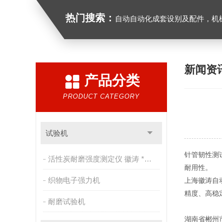
热门搜索：
自动自动化成套设别及配件，机械设备（除特种设备）及配件制造，加工（以上限分支机构经营），设计，批发，零售，模具，五金制品，工具加工（限分支机构经营），设计，批发，零售。五金交电，金属材料，金属制品，不锈钢制品，建筑材料，钢材，橡塑制品，环保设备，润滑剂，汽车配件，摩托车配件的批发，零
新闻资
产品分类
PRODUCT CATEGORY
试验机
针管韧性测
活性炭耐磨强度测定仪 徽涛 *售后
耐用性。
织物电子强力机
上海徽涛自
精度、高稳
耐磨试验机
湖南省郴州