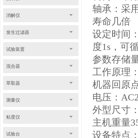
轴承：采
消解仪
寿命几倍
设定时间
发生过滤器
度
1s
，
可
试验装置
参数存储
混合器
工作原理
机器回原
萃取器
电压：
AC
测量仪
外型尺寸
粘度仪
主机重量
3
设备特点
试验台