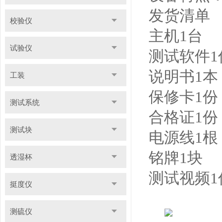
发货清单
校验仪
主机
1
台
试验仪
测试软件
1
说明书
1
本
工装
保修卡
1
份
测试系统
合格证
1
份
测试块
电源线
1
根
铭牌
1
块
透湿杯
测试视频
1
挺度仪
测硫仪