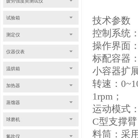
疲劳强度类测试仪
试验箱
技术参数
控制系统
测定仪
操作界面
仪器仪表
标配容器
小容器扩
温烘箱
转速
：
0
~
1
加热器
1rpm
；
蒸馏器
运动模式
C
型支撑臂
球磨机
料筒：采
氮吹仪