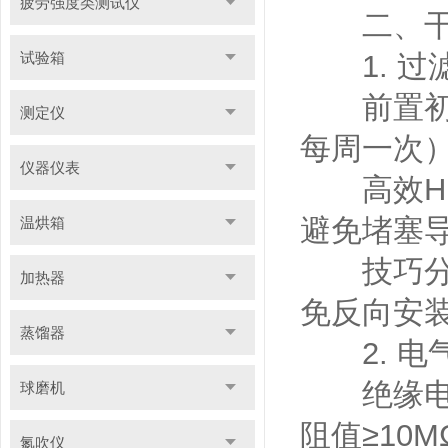
疲劳强度类测试仪
二、干态
试验箱
1. 过
前置初效
测定仪
每周一次
仪器仪表
高效HE
避免堵塞
温烘箱
技巧分享
加热器
免反向安
蒸馏器
2. 电
绝缘电阻
球磨机
阻值≥10M
氮吹仪