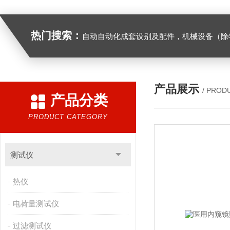
热门搜索：
自动自动化成套设别及配件，机械设备（除特种设备）及配件制造，加工（以上限分支机构经营），设计，批发，零售，模具，五金制品，工具加工（限分支机构经营），设计，批发，零售。五金交电，金属材料，金属制品，不锈钢制品，建筑材料，钢材，橡塑制品，环保设备，润滑剂，汽车配件，摩托车配件的批发，零售。（企业经营涉及行政许可的，凭许可证件经营）化成套设别及配件，机械设备（除特种设备）及配件制
产品展示
/ PROD
产品分类
PRODUCT CATEGORY
测试仪
热仪
电荷量测试仪
过滤测试仪