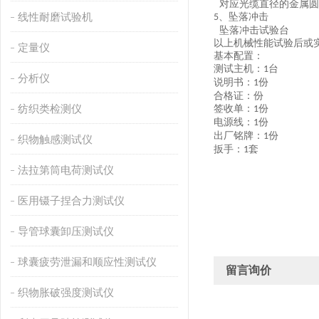
对应光缆直径的金属圆
线性耐磨试验机
、坠落冲击
5
坠落冲击试验台
以上机械性能试验后或
定量仪
基本配置：
测试主机：
台
1
分析仪
说明书：
份
1
合格证：份
纺织类检测仪
签收单：
份
1
电源线：
份
1
出厂铭牌：
份
1
织物触感测试仪
扳手：
套
1
法拉第筒电荷测试仪
医用镊子捏合力测试仪
导管球囊卸压测试仪
球囊疲劳泄漏和顺应性测试仪
留言询价
织物胀破强度测试仪