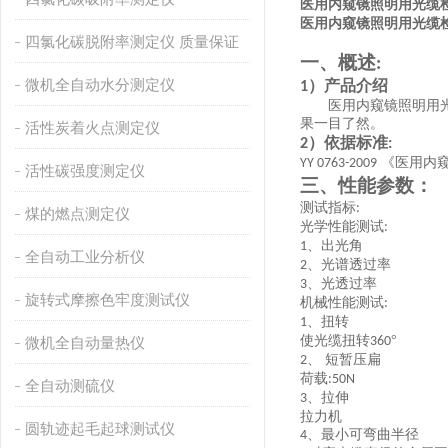
医用内窥镜照明用光缆
医用内窥镜照明用光缆
四氯化碳脱附率测定仪 质量保证
一、概述
:
微机全自动水分测定仪
）产品介绍
1
医用内窥镜照明用
果一目了然。
活性炭着火点测定仪
）依据标准
2
:
《医用内
YY 0763-2009
活性碳强度测定仪
三、性能参数：
测试指标
:
煤的燃点测定仪
光学性能测试
:
、出光角
1
全自动工业分析仪
、光谱透过率
2
、光透过率
3
旋转式摩擦色牢度测试仪
机械性能测试
:
、扭转
1
使光缆扭转
°
微机全自动量热仪
360
、 短暂压扁
2
荷载
:50N
全自动测硫仪
、拉伸
3
拉力机
圆轨迹起毛起球测试仪
、最小可弯曲半径
4