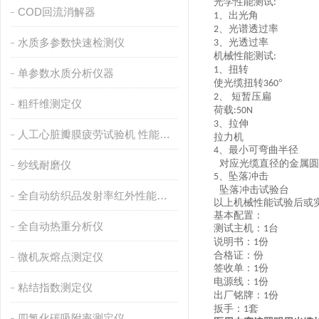
光学性能测试
:
COD回流消解器
、出光角
1
、光谱透过率
2
水质多参数快速检测仪
、光透过率
3
机械性能测试
:
、扭转
1
单参数水质分析仪器
使光缆扭转
°
360
、 短暂压扁
2
粗纤维测定仪
荷载
:50N
、拉伸
3
人工心脏瓣膜疲劳试验机 性能稳定
拉力机
、最小可弯曲半径
4
对应光缆直径的金属圆
纱线耐磨仪
、坠落冲击
5
坠落冲击试验台
全自动纺织品发射率红外性能分析
以上机械性能试验后或
基本配置：
全自动热重分析仪
测试主机：
台
1
说明书：
份
1
合格证：份
微机灰熔点测定仪
签收单：
份
1
电源线：
份
1
粘结指数测定仪
出厂铭牌：
份
1
扳手：
套
1
四氯化碳吸附率测定仪