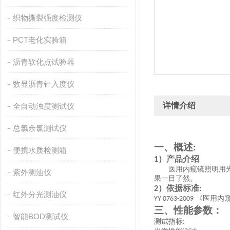
织物撕裂强度检测仪
PCT老化实验箱
沥青软化点试验器
数显沥青针入度仪
详情介绍
全自动浊度测试仪
总氯余氯测试仪
一、概述
:
便携水质检测箱
）产品介绍
1
医用内窥镜照明用
紫外测油仪
果一目了然。
）依据标准
2
:
红外分光测油仪
《医用内
YY 0763-2009
三、性能参数：
智能BOD测试仪
测试指标
: