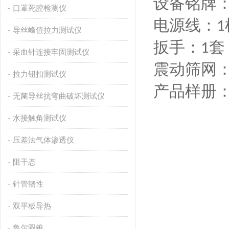
设备铭牌
口罩死腔检测仪
电源线：
1
导丝峰值拉力测试仪
扳手：
套
1
采血针连接牢固测试仪
震动筛网
拉力钮扣测试仪
产品样册
无菌导丝抗弯曲破坏测试仪
水接触角测试仪
压差法气体渗透仪
阻干态
针管韧性
双平板导热
鲁尔圆锥