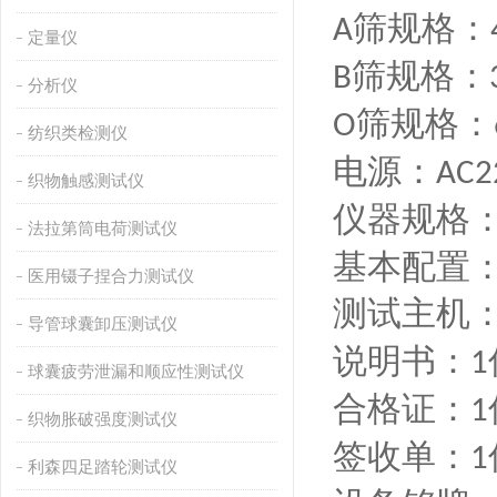
筛规格：
A
定量仪
筛规格：
B
分析仪
筛规格：
O
纺织类检测仪
电源：
AC2
织物触感测试仪
仪器规格
法拉第筒电荷测试仪
基本配置
医用镊子捏合力测试仪
测试主机
导管球囊卸压测试仪
说明书：
1
球囊疲劳泄漏和顺应性测试仪
合格证：
1
织物胀破强度测试仪
签收单：
1
利森四足踏轮测试仪