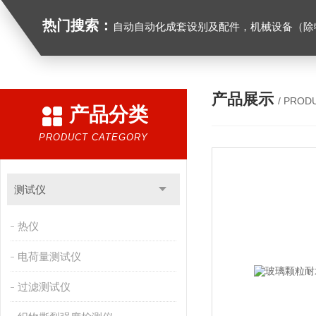
热门搜索：
自动自动化成套设别及配件，机械设备（除特种设备）及配件制造，加工（以上限分支机构经营），设计，批发，零售，模具，五金制品，工具加工（限分支机构经营），设计，批发，零售。五金交电，金属材料，金属制品，不锈钢制品，建筑材料，钢材，橡塑制品，环保设备，润滑剂，汽车配件，摩托车配件的批发，零售。（企业经营涉及行政许可的，凭许可证件经营）化成套设别及配件，机械设备（除特种设备）及配件制
产品展示
/ PROD
产品分类
PRODUCT CATEGORY
测试仪
热仪
电荷量测试仪
过滤测试仪