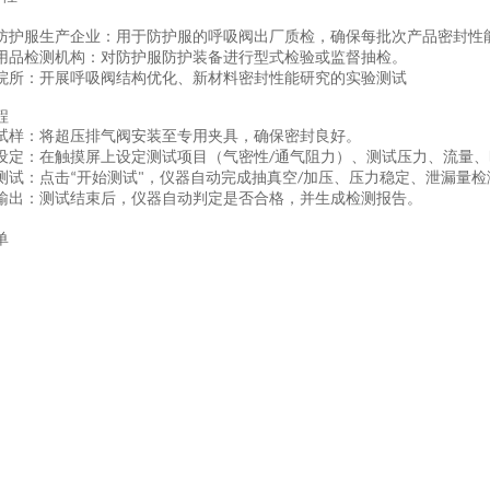
防护服
生产企业
：用于
防护服
的呼吸阀出厂质检，确保每批次产品密封性
用品检测机构：对
防护服
防护装备进行型式检验或监督抽检。
院所：开展呼吸阀结构优化、新材料密封性能研究的实验测试
程
试样：
将超压排气阀安装至专用夹具，确保密封良好。
设定：
在触摸屏上设定测试项目（气密性
通气阻力）、测试压力、流量、
/
测试
：
点击
开始测试
，仪器自动完成抽真空
加压、压力稳定、泄漏量检
“
"
/
输出：
测试结束后，仪器自动判定是否合格，并生成检测报告
。
单