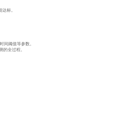
能达标。
时间阈值等参数。
测的全过程
。