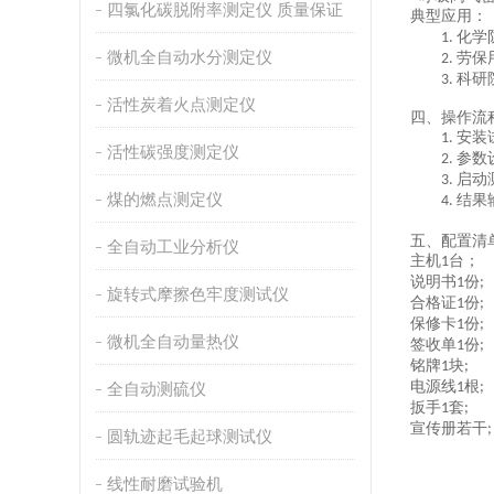
四氯化碳脱附率测定仪 质量保证
典型应用
：
化学
1.
微机全自动水分测定仪
劳保
2.
科研
3.
活性炭着火点测定仪
四、
操作流
安装
1.
活性碳强度测定仪
参数
2.
启动
3.
煤的燃点测定仪
结果
4.
五、
配置清
全自动工业分析仪
主机
台；
1
说明书
份
1
;
旋转式摩擦色牢度测试仪
合格证
份
1
;
保修卡
份
1
;
微机全自动量热仪
签收单
份
1
;
铭牌
块
1
;
电源线
根
全自动测硫仪
1
;
扳手
套
1
;
宣传册若干
;
圆轨迹起毛起球测试仪
线性耐磨试验机