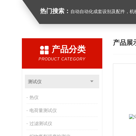
热门搜索：
自动自动化成套设别及配件，机械设备（除特种设备）及配件制造，加工（以上限分支机构经营），设计，批发，零售，模具，五金制品，工具加工（限分支机构经营），设计，批发，零售。五金交电，金属材料，金属制品，不锈钢制品，建筑材料，钢材，橡塑制品，环保设备，润滑剂，汽车配件，摩托车配件的批发，零
产品展
产品分类
PRODUCT CATEGORY
测试仪
热仪
电荷量测试仪
过滤测试仪