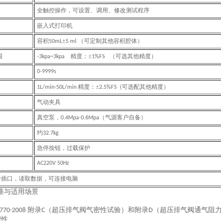
全触控操作，可设置、调用、修改测试程序
嵌入式打印机
容积
±
（可定制其他容积腔体）
50mL
5 ml
围
精度：±
（可选其他精度）
-3kpa~3kpa
1%FS
0-9999s
精度：±
可选配其他精度）
1L/min-50L/min
2.5%FS (
气动夹具
真空泵，
（气源客户自备）
0.4Mpa-0.6Mpa
约
32.7kg
急停按钮，过载保护
AC220V 50Hz
件插口，读取数据，可连接电脑
准与适用场景
附录
（超压排气阀气密性试验）和附录
（超压排气阀通气阻
770-2008
C
D
密性