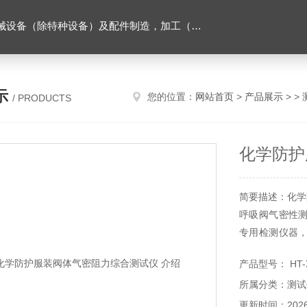
售。（企业经营涉及行政许可的，凭许可证件经营）化成套设别及配件，机械设备（除特种设备）及配件制造，加工（以上限分支机构经营），设计，批发，零售，模具，五金制品，工具加工（限分支机构经营），设计，批发，零售。五金交电，金属材料，金属制品，不锈钢制品，建筑材料，钢材，橡塑制品，环保设备，润滑剂，汽车配件，摩托车配件的批发，零售。（企业经营涉及行政许可的，凭许可证件经营）
示
您的位置：
网站首页
>
产品展示
> >
/ PRODUCTS
化学防护
简要描述：化学
呼吸阀气密性
专用检测仪器
封失效等问题，
产品型号： HT-
所属分类：测试
更新时间：2026-