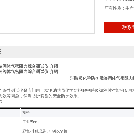
厂商性质：生产
联系
绍
装阀体气密阻力综合测试仪 介绍
装阀体气密阻力综合测试仪 介绍
消防员化学防护服装阀体气密阻力
气密性测试仪
是专门用于检测
消防员化学防护服
中呼吸阀密封性能的专用
失效等问题，保障防护装备的安全防护效果
。
数
规格
工业级
PLC
彩色
寸触摸屏，中英文切换
7