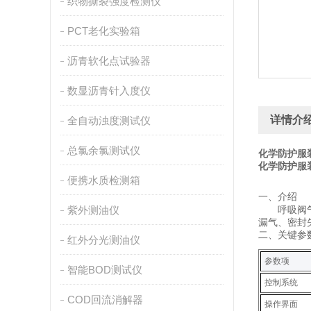
织物撕裂强度检测仪
PCT老化实验箱
沥青软化点试验器
数显沥青针入度仪
详情介
全自动浊度测试仪
总氯余氯测试仪
化学防护服
化学防护服
便携水质检测箱
一、
介绍
紫外测油仪
呼吸阀
漏气、密封
二、关键
参
红外分光测油仪
参数项
智能BOD测试仪
控制系统
COD回流消解器
操作界面