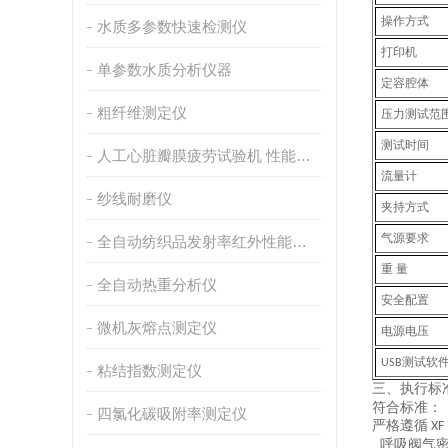
操作方式
水质多参数快速检测仪
打印机
单参数水质分析仪器
定容腔体
粗纤维测定仪
压力测试范
测试时间
人工心脏瓣膜疲劳试验机 性能稳定
流量计
纱线耐磨仪
夹持方式
气源要求
全自动纺织品发射率红外性能分析
重
量
全自动热重分析仪
安全配置
微机灰熔点测定仪
电源电压
测试软
USB
粘结指数测定仪
三、
执行
标
符合标准：
四氯化碳吸附率测定仪
严格遵循
XF 
呼吸阀气