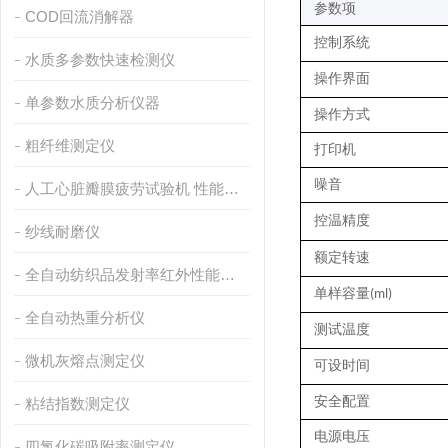
参数项
COD回流消解器
控制系统
水质多参数快速检测仪
操作界面
单参数水质分析仪器
操作方式
粗纤维测定仪
打印机
噪音
人工心脏瓣膜疲劳试验机 性能稳定
控温精度
纱线耐磨仪
额定转速
全自动纺织品发射率红外性能分析
单样容量
(ml)
全自动热重分析仪
测试温度
微机灰熔点测定仪
可设时间
安全配置
粘结指数测定仪
电源电压
四氯化碳吸附率测定仪