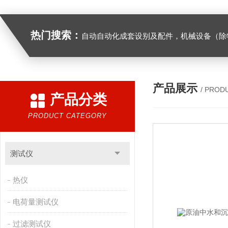
热门搜索：
自动自动化成套设别及配件，机械设备（除特种设备）及配件制造，加工（以上限分支机构经营），设计，批发，零售，模具，五金制品，工具加工（限分支机构经营），设计，批发，零售。五金交电，金属材料，金属制品，不锈钢制品，建筑材料，钢材，橡塑制品，环保设备，润滑剂，汽车配件，摩托车配件的批发，零售。（企业经营涉及行政许可的，凭许可证件经营）化成套设别及配件，机械设备（除特种设备）及配件制
产品展示
/ PROD
产品分类
PRODUCT CATEGORY
测试仪
热仪
电荷量测试仪
过滤测试仪