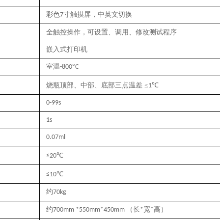
彩色
寸触摸屏，中英文切换
7
全触控操作，可设置、调用、修改测试程序
嵌入式打印机
室温
°
-800
C
烧瓶顶部、中部、底部三点温差
≤
℃
1
0-99s
1s
0.07ml
≤20℃
≤10℃
约
70kg
约
（长
宽
高）
700mm *550mm*450mm
*
*