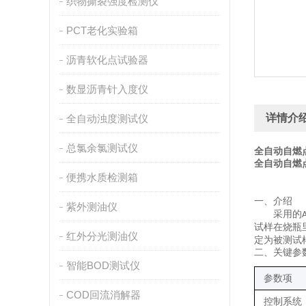
织物撕裂强度检测仪
PCT老化实验箱
沥青软化点试验器
数显沥青针入度仪
详情介
全自动浊度测试仪
总氯余氯测试仪
全自动自燃
全自动自燃
便携水质检测箱
一、
介绍
紫外测油仪
采用的
A
试样在烧瓶
红外分光测油仪
定为被测试
二、关键
参
智能BOD测试仪
参数项
COD回流消解器
控制系统