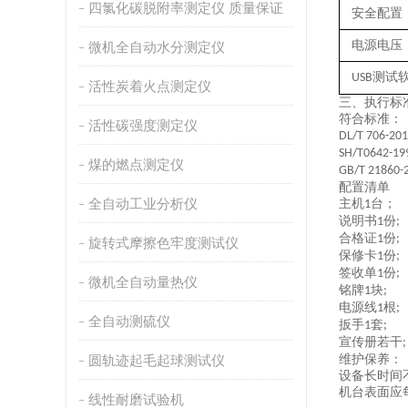
四氯化碳脱附率测定仪 质量保证
安全配置
电源电压
微机全自动水分测定仪
测试
USB
活性炭着火点测定仪
三、
执行
标
符合标准：
活性碳强度测定仪
D
L/T 706-20
SH/T0642-19
煤的燃点测定仪
GB/T 21860-
配置清单
全自动工业分析仪
主机
台；
1
说明书
份
1
;
合格证
份
1
;
旋转式摩擦色牢度测试仪
保修卡
份
1
;
签收单
份
1
;
微机全自动量热仪
铭牌
块
1
;
电源线
根
1
;
全自动测硫仪
扳手
套
1
;
宣传册若干
;
圆轨迹起毛起球测试仪
维护保养：
设备长时间
机台表面应
线性耐磨试验机