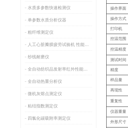
水质多参数快速检测仪
操作界面
操作方式
单参数水质分析仪器
打印机
粗纤维测定仪
控温范围
人工心脏瓣膜疲劳试验机 性能稳定
控温精度
纱线耐磨仪
测试时间
全自动纺织品发射率红外性能分析
精度
样品量
全自动热重分析仪
再现性
微机灰熔点测定仪
重复性
粘结指数测定仪
仪器重量
四氯化碳吸附率测定仪
外形尺寸