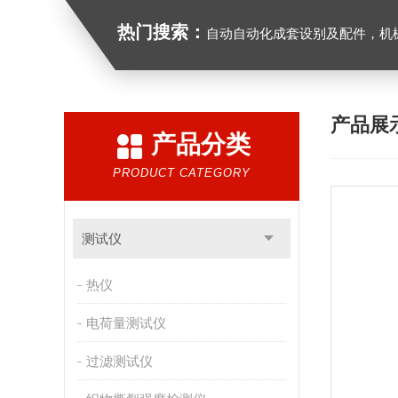
热门搜索：
自动自动化成套设别及配件，机械设备（除特种设备）及配件制造，加工（以上限分支机构经营），设计，批发，零售，模具，五金制品，工具加工（限分支机构经营），设计，批发，零售。五金交电，金属材料，金属制品，不锈钢制品，建筑材料，钢材，橡塑制品，环保设备，润滑剂，汽车配件，摩托车配件的批发，零
产品展
产品分类
PRODUCT CATEGORY
测试仪
热仪
电荷量测试仪
过滤测试仪