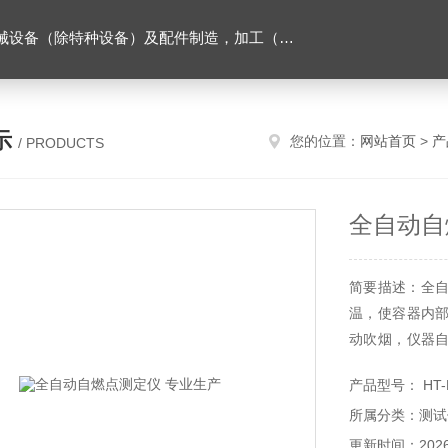
售。（企业经营涉及行政许可的，凭许可证件经营）化成套设别及配件，机械设备（除特种设备）及配件制造，加工（以上限分支机构经营），设计，批发，零售，模具，五金制品，工具加工（限分支机构经营），设计，批发，零售。五金交电，金属材料，金属制品，不锈钢制品，建筑材料，钢材，橡塑制品，环保设备，润滑剂，汽车配件，摩托车配件的批发，零售。（企业经营涉及行政许可的，凭许可证件经营）
示
您的位置：
网站首页
>
产
/ PRODUCTS
全自动自
简要描述：全自
温，使容器内
动吹烟，仪器
生了自燃。若在
产品型号： HT-F
发生上述现象时
所属分类：测试
更新时间：2026-