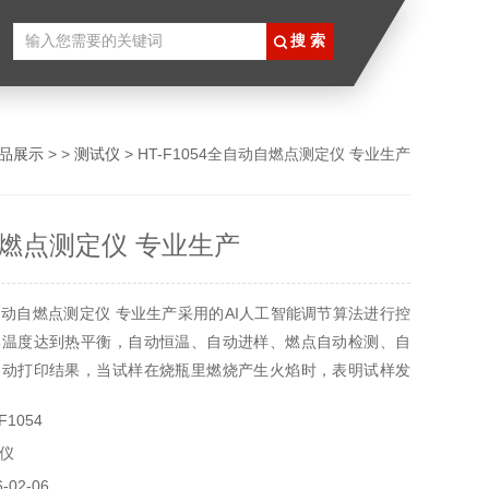
品展示
> >
测试仪
> HT-F1054全自动自燃点测定仪 专业生产
燃点测定仪 专业生产
动自燃点测定仪 专业生产采用的AI人工智能调节算法进行控
部温度达到热平衡，自动恒温、自动进样、燃点自动检测、自
自动打印结果，当试样在烧瓶里燃烧产生火焰时，表明试样发
5min内无火焰产生，则认为在该温度下试样没有发生自燃。
1054
的温度，确定为被测试样的自燃点。
仪
02-06