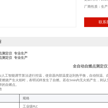
厂商性质：生产
联系
绍
点测定仪 专业生产
点测定仪 专业生产
全自动自燃点测定仪
人工智能调节算法进行控温，使容器内部温度达到热平衡，自动恒温、
I
里燃烧产生火焰时，表明试样发生了自燃。若在
内无火焰产生，则认
5min
样的自燃点。
数
规格
工业级
PLC