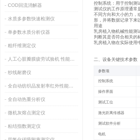
控制系统：用于控制测
COD回流消解器
测试仪的工作原理通常
不同方向和大小的力，
水质多参数快速检测仪
形，并将数据记录下来
用途
乳房植入物机械性能测
单参数水质分析仪器
判断其是否符合相关的
乳房植入物在实际使用
粗纤维测定仪
人工心脏瓣膜疲劳试验机 性能稳定
二、设备关键技术参数
参数项
纱线耐磨仪
控制系统
全自动纺织品发射率红外性能分析
操作界面
全自动热重分析仪
测试工位
微机灰熔点测定仪
激光距离传感器
测试软件分析
粘结指数测定仪
电机
四氯化碳吸附率测定仪