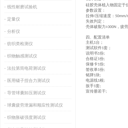
硅胶壳体植入物固定于
线性耐磨试验机
参数设置
：
拉伸
压缩速度：
/
50mm/
定量仪
失效判定
：
壳体破裂力
，疲
≥300N
分析仪
四、
配置清单
主机
台；
1
纺织类检测仪
测试软件
套；
1
说明书
份
1
;
织物触感测试仪
合格证
份
1
;
保修卡
份
1
;
法拉第筒电荷测试仪
签收单
份
1
;
铭牌
块
1
;
医用镊子捏合力测试仪
电源线
根
1
;
扳手
套
1
;
宣传册若干
;
导管球囊卸压测试仪
球囊疲劳泄漏和顺应性测试仪
织物胀破强度测试仪