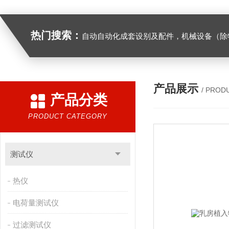
热门搜索：
自动自动化成套设别及配件，机械设备（除特种设备）及配件制造，加工（以上限分支机构经营），设计，批发，零售，模具，五金制品，工具加工（限分支机构经营），设计，批发，零售。五金交电，金属材料，金属制品，不锈钢制品，建筑材料，钢材，橡塑制品，环保设备，润滑剂，汽车配件，摩托车配件的批发，零售。（企业经营涉及行政许可的，凭许可证件经营）化成套设别及配件，机械设备（除特种设备）及配件制
产品展示
/ PROD
产品分类
PRODUCT CATEGORY
测试仪
热仪
电荷量测试仪
过滤测试仪