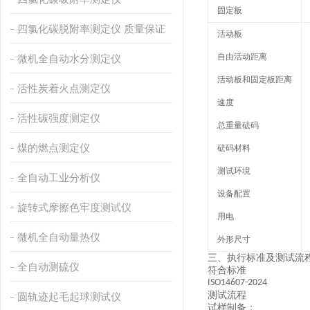
固定板
四氯化碳脱附率测定仪 质量保证
活动板
自由活动距离
微机全自动水分测定仪
活动板和固定板距离
活性炭着火点测定仪
速度
活性碳强度测定仪
总重量砝码
煤的燃点测定仪
砝码材料
测试环境
全自动工业分析仪
设备配置
旋转式摩擦色牢度测试仪
用电
微机全自动量热仪
外形尺寸
三、
执行标准及
测试流
全自动测硫仪
符合标准
ISO14607-2024
测试流程
圆轨迹起毛起球测试仪
试样制备
：