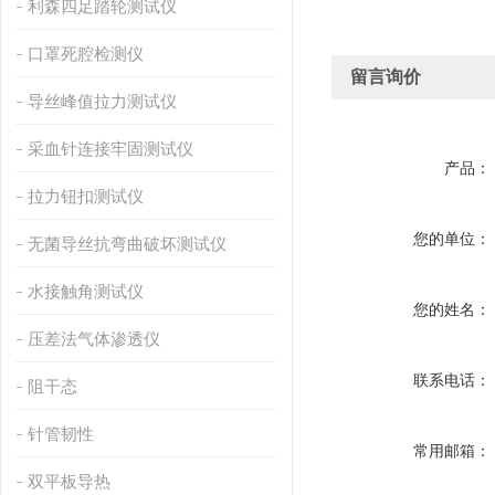
利森四足踏轮测试仪
口罩死腔检测仪
留言询价
导丝峰值拉力测试仪
采血针连接牢固测试仪
产品：
拉力钮扣测试仪
您的单位：
无菌导丝抗弯曲破坏测试仪
水接触角测试仪
您的姓名：
压差法气体渗透仪
联系电话：
阻干态
针管韧性
常用邮箱：
双平板导热