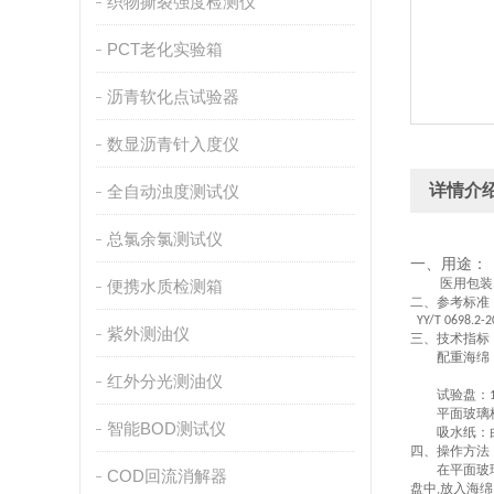
织物撕裂强度检测仪
PCT老化实验箱
沥青软化点试验器
数显沥青针入度仪
详情介
全自动浊度测试仪
总氯余氯测试仪
一、
用途：
医用包装
便携水质检测箱
二、
参考标准
YY/T 0698.2-2
紫外测油仪
三、
技术指标
配重海绵
红外分光测油仪
试验盘：
平面玻璃
智能BOD测试仪
吸水纸：
四、
操作方法
在平面玻
COD回流消解器
盘中
放入海绵
,