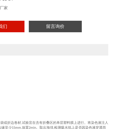
厂家
我们
留言询价
。
合袋或折边卷材
试验宜在含有折叠区的单层塑料膜上进行。将染色液注人
,
边缘至少
放置
。取出海绵
检测吸水纸上是否因染色液穿透而
15mm,
2min
,