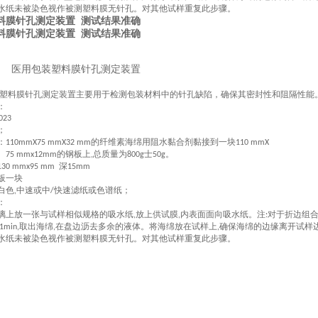
水纸未被染色视作被测塑料膜无针孔。对其他试样重复此步骤。
料膜针孔测定装置 测试结果准确
料膜针孔测定装置 测试结果准确
医用包装塑料膜针孔测定装置
塑料膜针孔测定装置主要用于检测包装材料中的针孔缺陷，确保其密封性和阻隔性能
：
023
；
：
的纤维素海绵用阻水黏合剂黏接到一块
110mmX75 mmX32 mm
110 mmX
的钢板上
总质量为
士
。
75 mmx12mm
,
800g
50g
深
130 mmx95 mm
15mm
板一块
白色
中速或中
快速滤纸或色谱纸；
,
/
：
璃上放一张与试样相似规格的吸水纸
放上供试膜
内表面面向吸水纸。注
对于折边组
,
,
:
取出海绵
在盘边沥去多余的液体。将海绵放在试样上
确保海绵的边缘离开试样
1min,
,
,
水纸未被染色视作被测塑料膜无针孔。对其他试样重复此步骤。