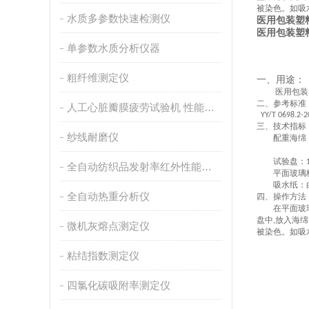
被染色。如吸
水质多参数快速检测仪
医用包装塑
医用包装塑
单参数水质分析仪器
粗纤维测定仪
一、
用途：
医用包装
二、
参考标准
人工心脏瓣膜疲劳试验机 性能稳定
YY/T 0698.2-2
三、
技术指标
纱线耐磨仪
配重海绵
试验盘：
全自动纺织品发射率红外性能分析
平面玻璃
吸水纸：
全自动热重分析仪
四、
操作方法
在平面玻
盘中
放入海绵
,
微机灰熔点测定仪
被染色。如吸
粘结指数测定仪
四氯化碳吸附率测定仪