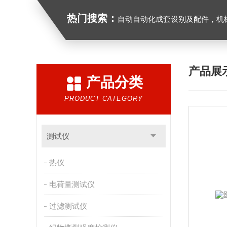
热门搜索：
自动自动化成套设别及配件，机械设备（除特种设备）及配件制造，加工（以上限分支机构经营），设计，批发，零售，模具，五金制品，工具加工（限分支机构经营），设计，批发，零售。五金交电，金属材料，金属制品，不锈钢制品，建筑材料，钢材，橡塑制品，环保设备，润滑剂，汽车配件，摩托车配件的批发，零
产品展
产品分类
PRODUCT CATEGORY
测试仪
热仪
电荷量测试仪
过滤测试仪