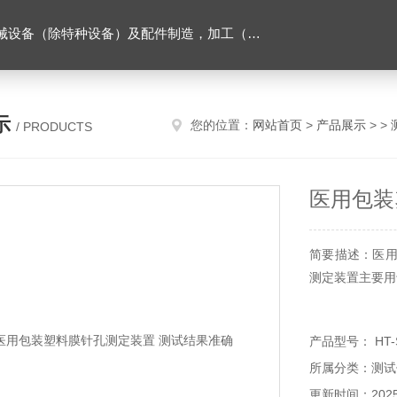
售。（企业经营涉及行政许可的，凭许可证件经营）化成套设别及配件，机械设备（除特种设备）及配件制造，加工（以上限分支机构经营），设计，批发，零售，模具，五金制品，工具加工（限分支机构经营），设计，批发，零售。五金交电，金属材料，金属制品，不锈钢制品，建筑材料，钢材，橡塑制品，环保设备，润滑剂，汽车配件，摩托车配件的批发，零售。（企业经营涉及行政许可的，凭许可证件经营）
示
您的位置：
网站首页
>
产品展示
> >
/ PRODUCTS
医用包装
简要描述：医用
测定装置主要用
产品型号： HT-S
所属分类：测试
更新时间：2025-