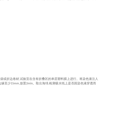
。
合袋或折边卷材
试验宜在含有折叠区的单层塑料膜上进行。将染色液注人
,
边缘至少
放置
。取出海绵
检测吸水纸上是否因染色液穿透而
15mm,
2min
,