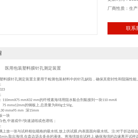
厂商性质：生产
联系
绍
医用包装塑料膜针孔测定装置
塑料膜针孔测定装置主要用于检测包装材料中的针孔缺陷，确保其密封性和阻隔性能
：
023
；
：
的纤维素海绵用阻水黏合剂黏接到一块
110mmX75 mmX32 mm
110 mmX
的钢板上
总质量为
士
。
75 mmx12mm
,
800g
50g
深
130 mmx95 mm
15mm
板一块
白色
中速或中
快速滤纸或色谱纸；
,
/
：
璃上放一张与试样相似规格的吸水纸
放上供试膜
内表面面向吸水纸。注
对于折边组
,
,
:
取出海绵
在盘边沥去多余的液体。将海绵放在试样上
确保海绵的边缘离开试样
1min,
,
,