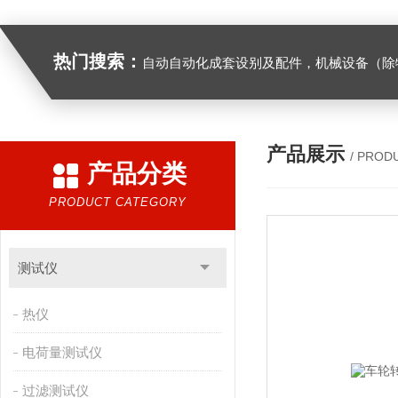
热门搜索：
自动自动化成套设别及配件，机械设备（除特种设备）及配件制造，加工（以上限分支机构经营），设计，批发，零售，模具，五金制品，工具加工（限分支机构经营），设计，批发，零售。五金交电，金属材料，金属制品，不锈钢制品，建筑材料，钢材，橡塑制品，环保设备，润滑剂，汽车配件，摩托车配件的批发，零售。（企业经营涉及行政许可的，凭许可证件经营）化成套设别及配件，机械设备（除特种设备）及配件制
产品展示
/ PROD
产品分类
PRODUCT CATEGORY
测试仪
热仪
电荷量测试仪
过滤测试仪