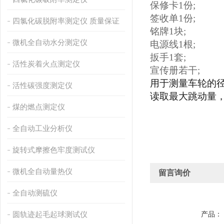
保修卡
1份;
签收单
1份;
四氯化碳脱附率测定仪 质量保证
铭牌
1块;
微机全自动水分测定仪
电源线
1根;
扳手
1套;
活性炭着火点测定仪
宣传册若干
;
用于测量车轮的
活性碳强度测定仪
读取最大跳动量
煤的燃点测定仪
全自动工业分析仪
旋转式摩擦色牢度测试仪
微机全自动量热仪
留言询价
全自动测硫仪
圆轨迹起毛起球测试仪
产品：