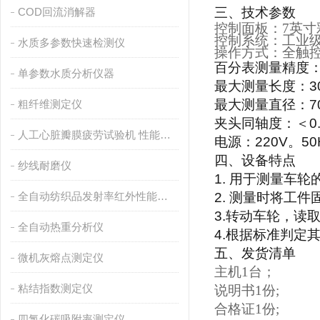
三、
技术参数
COD回流消解器
控制面板：
7英
控制系统：工业
水质多参数快速检测仪
操作方式：全触
百分表测量精度
单参数水质分析仪器
最大测量长度：
3
最大测量直径：
7
粗纤维测定仪
夹头同轴度：＜
0
人工心脏瓣膜疲劳试验机 性能稳定
电源：
220V
。
50
四、
设备特点
纱线耐磨仪
1.
用于测量车轮
全自动纺织品发射率红外性能分析
2.
测量时将工件
3.
转动车轮，读
全自动热重分析仪
4.
根据标准判定
五、
发货清单
微机灰熔点测定仪
主机
1台；
粘结指数测定仪
说明书
1份;
合格证
1份;
四氯化碳吸附率测定仪