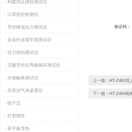
利森四足踏轮测试仪
口罩死腔检测仪
验证码：
导丝峰值拉力测试仪
采血针连接牢固测试仪
拉力钮扣测试仪
无菌导丝抗弯曲破坏测试仪
水接触角测试仪
上一篇：
HT-Z46
压差法气体渗透仪
下一篇：
HT-Z46
阻干态
针管韧性
双平板导热