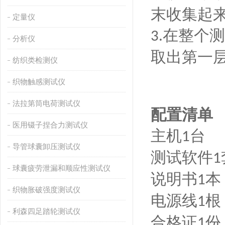
末收集起
定量仪
在整个测
3.
分析仪
取出第一
纺织类检测仪
织物触感测试仪
法拉第筒电荷测试仪
配置清单
医用镊子捏合力测试仪
主机
台
1
导管球囊卸压测试仪
测试软件
1
球囊疲劳泄漏和顺应性测试仪
说明书
本
1
织物胀破强度测试仪
电源线
根
1
利森四足踏轮测试仪
合格证
份
1