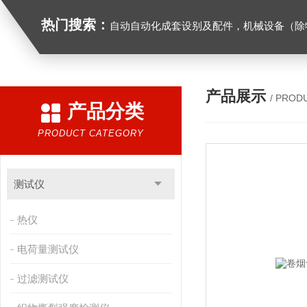
热门搜索：
自动自动化成套设别及配件，机械设备（除特种设备）及配件制造，加工（以上限分支机构经营），设计，批发，零售，模具，五金制品，工具加工（限分支机构经营），设计，批发，零售。五金交电，金属材料，金属制品，不锈钢制品，建筑材料，钢材，橡塑制品，环保设备，润滑剂，汽车配件，摩托车配件的批发，零售。（企业经营涉及行政许可的，凭许可证件经营）化成套设别及配件，机械设备（除特种设备）及配件制
产品展示
/ PROD
产品分类
PRODUCT CATEGORY
测试仪
热仪
电荷量测试仪
过滤测试仪