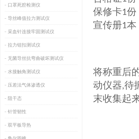
口罩死腔检测仪
保修卡
份
1
导丝峰值拉力测试仪
宣传册
本
1
采血针连接牢固测试仪
拉力钮扣测试仪
无菌导丝抗弯曲破坏测试仪
将称重后
水接触角测试仪
动仪器
待
,
压差法气体渗透仪
末收集起
阻干态
针管韧性
双平板导热
鲁尔圆锥