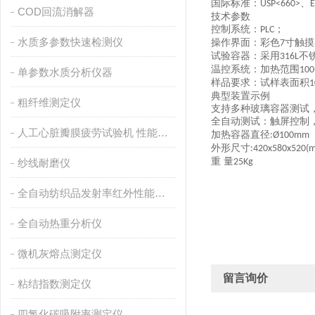
国际标准：
、
USP<660>
E
COD回流消解器
技术
参数
控制系统：
；
PLC
水质多参数快速检测仪
操作界面：彩色
寸触摸
7
‌试验容器‌：采用
不
316L
‌温控系统‌：加热范围
100
单参数水质分析仪器
‌样品要求‌：试样表面积
1
典型装置示例
粗纤维测定仪
支持多种玻璃容器测试
‌全自动测试‌：触屏控
人工心脏瓣膜疲劳试验机 性能稳定
加热容器直径
:
Ø
100mm
外形尺寸
:
420x580x520(
重
量
纱线耐磨仪
25Kg
全自动纺织品发射率红外性能分析
全自动热重分析仪
微机灰熔点测定仪
留言询价
粘结指数测定仪
四氯化碳吸附率测定仪