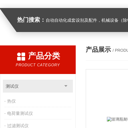
热门搜索：
自动自动化成套设别及配件，机械设备（除特种设备）及配件制造，加工（以上限分支机构经营），设计，批发，零售，模具，五金制品，工具加工（限分支机构经营），设计，批发，零售。五金交电，金属材料，金属制品，不锈钢制品，建筑材料，钢材，橡塑制品，环保设备，润滑剂，汽车配件，摩托车配件的批发，零售。（企业经营涉及行政许可的，凭许可证件经营）化成套设别及配件，机械设备（除特种设备）及配件制
产品展示
/ PROD
产品分类
PRODUCT CATEGORY
测试仪
热仪
电荷量测试仪
过滤测试仪