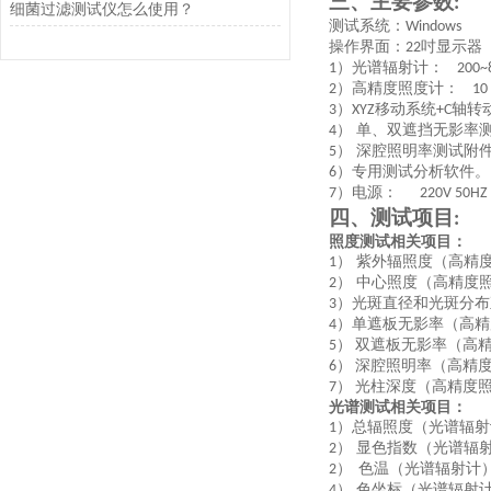
三、主要参数
:
细菌过滤测试仪怎么使用？
测试系统：
Windows
操作界面：
吋显示器
22
）光谱辐射计：
1
200~
）高精度照度计：
2
10
）
移动系统
轴转
3
XYZ
+C
） 单、双遮挡无影率
4
） 深腔照明率测试附
5
）专用测试分析软件。
6
）电源：
7
220V 50
四、测试项目
:
照度测试相关项目：
） 紫外辐照度（高精
1
） 中心照度（高精度
2
）光斑直径和光斑分布
3
）单遮板无影率（高精
4
）
双遮板无影率（高
5
）
深腔照明率（高精
6
）
光柱深度（高精度
7
光谱测试相关项目：
）总辐照度（光谱辐射
1
） 显色指数（光谱辐
2
）
色温（光谱辐射计
2
） 色坐标（光谱辐射
4