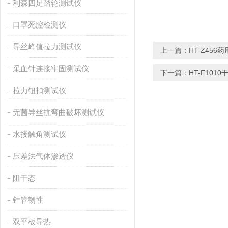
利森四足踏轮测试仪
口罩死腔检测仪
导丝峰值拉力测试仪
上一篇：
HT-Z45
采血针连接牢固测试仪
下一篇：
HT-F10
拉力钮扣测试仪
无菌导丝抗弯曲破坏测试仪
水接触角测试仪
压差法气体渗透仪
阻干态
针管韧性
双平板导热