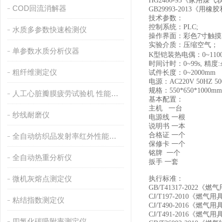
HG2486-93
《家用煤气
COD回流消解器
GB29993-2013
《用橡胶
技术参数：
控制系统：
PLC;
水质多参数快速检测仪
操作界面：彩色
7
寸触摸
实验介质：压缩空气；
单参数水质分析仪器
K
型铠装热电偶：
0~110
时间计时：
0~99s,
精度
:
粗纤维测定仪
试件长度：
0~2000mm
电源：
AC220V 50HZ 5
规格：
550*650*1000mm
人工心脏瓣膜疲劳试验机 性能稳定
基本配置：
主机
一台
纱线耐磨仪
电源线
一根
说明书
一本
合格证
一个
全自动纺织品发射率红外性能分析
保修卡
一个
铭牌
一个
全自动热重分析仪
扳手
一套
微机灰熔点测定仪
执行标准：
GB/T41317-2022
《燃气
CJ/T197-2010
《燃气用
粘结指数测定仪
CJ/T490-2016
《燃气用
CJ/T491-2016
《燃气用
四氯化碳吸附率测定仪