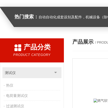
热门搜索：
自动自动化成套设别及配件，机械设备（除特种设备）及配件制造，加工（以上限分支机构经营），设计，批发，零售，模具，五金制品，工具加工（限分支机构经营），设计，批发，零售。五金交电，金属材料，金属制品，不锈钢制品，建筑材料，钢材，橡塑制品，环保设备，润滑剂，汽车配件，摩托车配件的批发，零售。（企业经营涉及行政许可的，凭许可证件经营）化成套设别及配件，机械设备（除特种设备）及配件制
产品展示
/ PROD
产品分类
PRODUCT CATEGORY
测试仪
热仪
电荷量测试仪
过滤测试仪