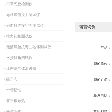
口罩死腔检测仪
导丝峰值拉力测试仪
采血针连接牢固测试仪
留言询价
拉力钮扣测试仪
无菌导丝抗弯曲破坏测试仪
产品：
水接触角测试仪
您的单位：
压差法气体渗透仪
阻干态
您的姓名：
针管韧性
联系电话：
双平板导热
鲁尔圆锥
常用邮箱：