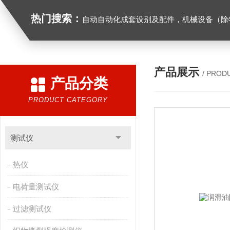
热门搜索：
自动自动化成套设别及配件，机械设备（除特种设备）及配件制造，加工（以上限分支机构经营），设计，批发，零售，模具，五金制品，工具加工（限分支机构经营），设计，批发，零售。五金交电，金属材料，金属制品，不锈钢制品，建筑材料，钢材，橡塑制品，环保设备，润滑剂，汽车配件，摩托车配件的批发，零售。（企业经营涉及行政许可的，凭许可证件经营）化成套设别及配件，机械设备（除特种设备）及配件制
产品展示
/ PROD
产品分类
PRODUCT CATEGORY
测试仪
热仪
电荷量测试仪
过滤测试仪