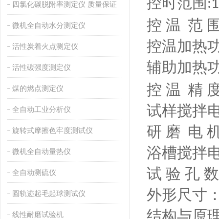
控时范围
:1
四氯化碳脱附率测定仪 质量保证
控
温
范 
微机全自动水分测定仪
控温加热
活性炭着火点测定仪
辅助加热
活性碳强度测定仪
控
温
精 
煤的燃点测定仪
试样搅拌
全自动工业分析仪
研
磨
电 
旋转式摩擦色牢度测试仪
浴槽搅拌
微机全自动量热仪
试
验
孔 数
全自动测硫仪
外形尺寸
圆轨迹起毛起球测试仪
结构与原
线性耐磨试验机