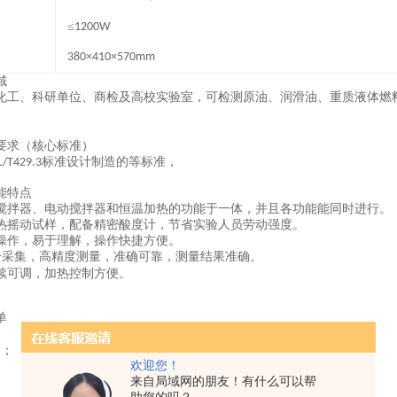
≤
1200W
380×410×570
mm
域
化工、科研单位、商检及高校实验室，可检测原油、润滑油、重质液体燃
要求（核心标准）
标准设计制造的等标准，
L/T429.3
能特点
搅拌器、电动搅拌器和恒温加热的功能于一体，并且各功能能同时进行。
热摇动试样，配备精密酸度计，节省实验人员劳动强度。
操作，易于理解，操作快捷方便。
号采集，高精度测量，准确可靠，测量结果准确。
续可调，加热控制方便。
单
套；
欢迎您！
来自局域网的朋友！有什么可以帮