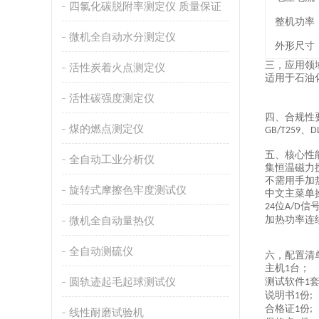
四氯化碳脱附率测定仪 质量保证
整机功率
微机全自动水分测定仪
外形尺寸
三，
应用领
活性炭着火点测定仪
适用于石油
活性碳强度测定仪
四、
合规性
煤的燃点测定仪
、
GB/T259
D
五、
核心性
全自动工业分析仪
集恒温磁力
不需用手加
旋转式摩擦色牢度测试仪
中文主菜单
位
信
24
A/D
微机全自动量热仪
加热功率连
全自动测硫仪
六，配置清
主机
台；
1
圆轨迹起毛起球测试仪
测试软件
1
说明书
份
1
;
合格证
份
1
;
线性耐磨试验机