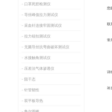
口罩死腔检测仪
您
导丝峰值拉力测试仪
联
采血针连接牢固测试仪
拉力钮扣测试仪
常
无菌导丝抗弯曲破坏测试仪
水接触角测试仪
压差法气体渗透仪
详
阻干态
补
针管韧性
双平板导热
鲁尔圆锥