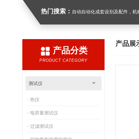
热门搜索：
自动自动化成套设别及配件，机械设备（除特种设备）及配件制造，加工（以上限分支机构经营），设计，批发，零售，模具，五金制品，工具加工（限分支机构经营），设计，批发，零售。五金交电，金属材料，金属制品，不锈钢制品，建筑材料，钢材，橡塑制品，环保设备，润滑剂，汽车配件，摩托车配件的批发，零
产品展
产品分类
PRODUCT CATEGORY
测试仪
热仪
电荷量测试仪
过滤测试仪