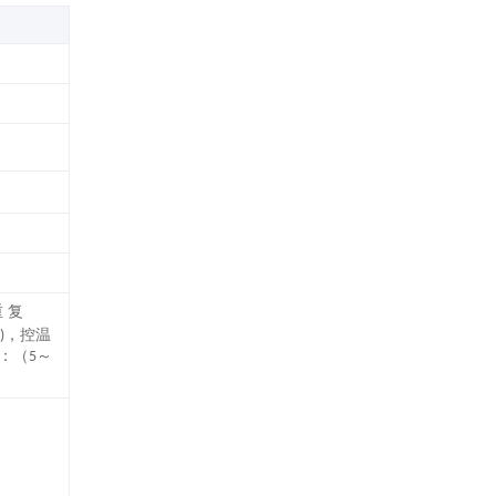
 复
，控温
)
：（
～
5