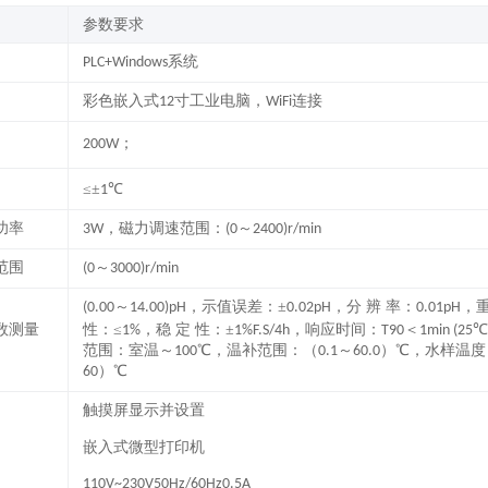
参数要求
系统
PLC+Windows
彩色嵌入式
寸工业电脑，
连接
12
WiFi
；
200W
≤±
℃
1
功率
，磁力调速范围：
～
3W
(0
2400)r/min
范围
～
(0
3000)r/min
～
，示值误差：±
，分 辨 率：
，重
(0.00
14.00)pH
0.02pH
0.01pH
数测量
性：≤
，稳 定 性：±
，响应时间：
＜
℃
1%
1%F.S/4h
T90
1min (25
范围：室温～
℃，温补范围：（
～
）℃，水样温度
100
0.1
60.0
）℃
60
触摸屏显示并设置
嵌入式微型
打印机
110V~230V50Hz/60Hz0.5A