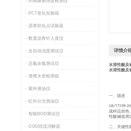
织物撕裂强度检测仪
PCT老化实验箱
沥青软化点试验器
数显沥青针入度仪
详情介
全自动浊度测试仪
总氯余氯测试仪
水溶性酸及
水溶性酸及
便携水质检测箱
紫外测油仪
一、
描述
红外分光测油仪
GB/T7598-20
成样品加热
智能BOD测试仪
性酸碱值测
COD回流消解器
二
、关键性