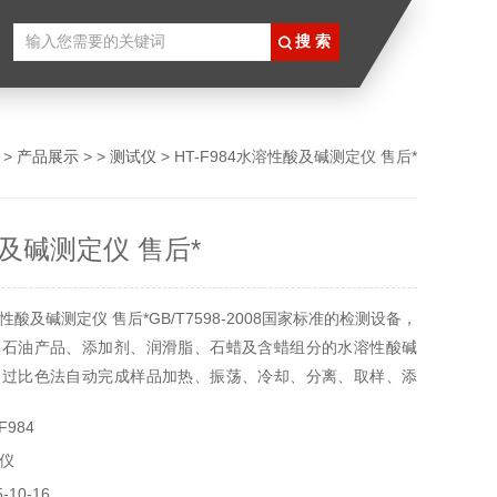
>
产品展示
> >
测试仪
> HT-F984水溶性酸及碱测定仪 售后*
及碱测定仪 售后*
酸及碱测定仪 售后*GB/T7598-2008国家标准的检测设备，
体石油产品、添加剂、润滑脂、石蜡及含蜡组分的水溶性酸碱
通过比色法自动完成样品加热、振荡、冷却、分离、取样、添
色、显示、打印等全流程检测，主要应用于液体石油产品、润
F984
等物质的水溶性酸碱值测定，数据处理芯片和微处理器，具备
仪
测量能力
10-16