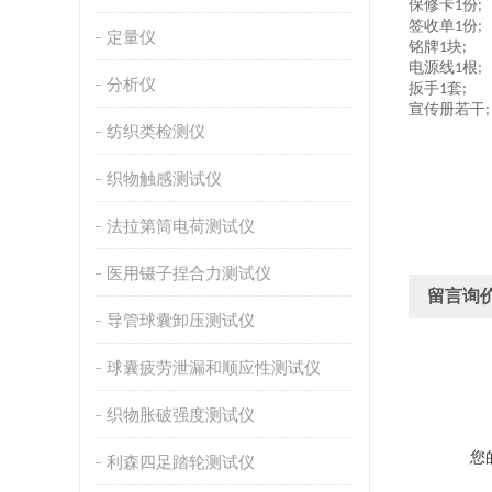
保修卡
份
1
;
签收单
份
1
;
定量仪
铭牌
块
1
;
电源线
根
1
;
分析仪
扳手
套
1
;
宣传册若干
;
纺织类检测仪
织物触感测试仪
法拉第筒电荷测试仪
医用镊子捏合力测试仪
留言询
导管球囊卸压测试仪
球囊疲劳泄漏和顺应性测试仪
织物胀破强度测试仪
您
利森四足踏轮测试仪