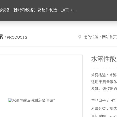
售。（企业经营涉及行政许可的，凭许可证件经营）化成套设别及配件，机械设备（除特种设备）及配件制造，加工（以上限分支机构经营），设计，批发，零售，模具，五金制品，工具加工（限分支机构经营），设计，批发，零售。五金交电，金属材料，金属制品，不锈钢制品，建筑材料，钢材，橡塑制品，环保设备，润滑剂，汽车配件，摩托车配件的批发，零售。（企业经营涉及行政许可的，凭许可证件经营）
示
您的位置：
网站首页
/ PRODUCTS
水溶性酸
简要描述：水溶性
适用于测量液
及碱。该仪器
加指示剂、比
产品型号： HT-
滑脂、添加剂
所属分类：测试
±0.1的高精度
更新时间：2025-