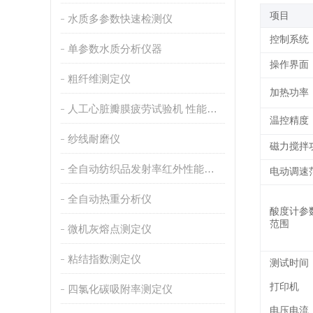
项目
水质多参数快速检测仪
控制系统
单参数水质分析仪器
操作界面
粗纤维测定仪
加热功率
人工心脏瓣膜疲劳试验机 性能稳定
温控精度
纱线耐磨仪
磁力搅拌
全自动纺织品发射率红外性能分析
电动调速
全自动热重分析仪
酸度计参
范围
微机灰熔点测定仪
粘结指数测定仪
测试时间
打印机
四氯化碳吸附率测定仪
电压电流