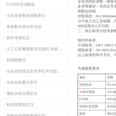
全自动
跨距调整
：根据
COD回流消解器
多壁厚兼容
：支持正常
智能化控制
水质多参数快速检测仪
控制系统：
PLC+Windows
寸
嵌入式工业电脑
，
10
连接办公打印机
单参数水质分析仪器
WiFi
二、执行标准与技术参
粗纤维测定仪
国内外标准
中国标准
：
GB/T 18457-
人工心脏瓣膜疲劳试验机 性能稳定
国际标准
：
ISO 9626-201
以上标准列举不齐全，
纱线耐磨仪
关键参数要求
全自动纺织品发射率红外性能分析
项目
范围
全自动热重分析仪
控制系统
PLC+W
※
操作界面
寸
10
微机灰熔点测定仪
打印机
连
WiFi
粘结指数测定仪
适用针管范围
支持
曲线
测试
四氯化碳吸附率测定仪