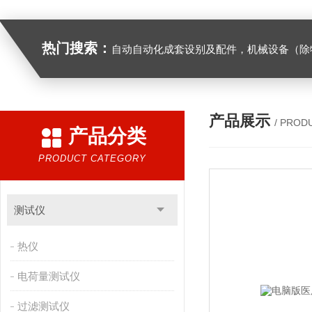
热门搜索：
自动自动化成套设别及配件，机械设备（除特种设备）及配件制造，加工（以上限分支机构经营），设计，批发，零售，模具，五金制品，工具加工（限分支机构经营），设计，批发，零售。五金交电，金属材料，金属制品，不锈钢制品，建筑材料，钢材，橡塑制品，环保设备，润滑剂，汽车配件，摩托车配件的批发，零售。（企业经营涉及行政许可的，凭许可证件经营）化成套设别及配件，机械设备（除特种设备）及配件制
产品展示
/ PROD
产品分类
PRODUCT CATEGORY
测试仪
热仪
电荷量测试仪
过滤测试仪