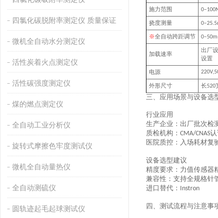
施力范围
0–
10
0
四氯化碳脱附率测定仪 质量保证
挠度测量
0–
25.
※
全自动
跨距调节
0
–50
微机全自动水分测定仪
出厂
加载速率
设置
活性炭着火点测定仪
电源
220V,5
活性碳强度测定仪
外形尺寸
长
520
三、应用场景与设备选
煤的燃点测定仪
行业应用
生产企业
：出厂批次检
全自动工业分析仪
质检机构
：
认
CMA/CNAS
医院质控
：入场耗材复
旋转式摩擦色牢度测试仪
设备选型建议
微机全自动量热仪
精度要求
：力值传感器
兼容性
：支持全规格针
全自动测硫仪
进口替代：
Instron‌
四、测试流程与注意事
圆轨迹起毛起球测试仪