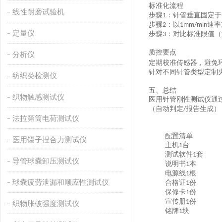
标准化流程
线性耐磨试验机
步骤
：针管垂直固定于
1‌
步骤
：以
速率
2‌
1mm/min
定量仪
步骤
：对比标准限值（
3‌
质控要点
分析仪
定期校准传感器，避免
针对不同针管类型定制
纺织类检测仪
五、总结
织物触感测试仪
医用针管刚性测试仪通
（自动判定
报告生成）
/
法拉第筒电荷测试仪
配置清单
医用镊子捏合力测试仪
主机
台
1
测试软件
套
1
导管球囊卸压测试仪
说明书
本
1
电源线
根
1
球囊疲劳泄漏和顺应性测试仪
合格证
份
1
保修卡
份
1
宣传册
份
1
织物胀破强度测试仪
铭牌
块
1