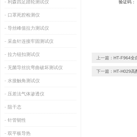
利森四足踏轮测试仪
验证码：
口罩死腔检测仪
导丝峰值拉力测试仪
采血针连接牢固测试仪
拉力钮扣测试仪
上一篇：
HT-F96
无菌导丝抗弯曲破坏测试仪
下一篇：
HT-H02
水接触角测试仪
压差法气体渗透仪
阻干态
针管韧性
双平板导热