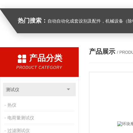
热门搜索：
自动自动化成套设别及配件，机械设备（除特种设备）及配件制造，加工（以上限分支机构经营），设计，批发，零售，模具，五金制品，工具加工（限分支机构经营），设计，批发，零售。五金交电，金属材料，金属制品，不锈钢制品，建筑材料，钢材，橡塑制品，环保设备，润滑剂，汽车配件，摩托车配件的批发，零售。（企业经营涉及行政许可的，凭许可证件经营）化成套设别及配件，机械设备（除特种设备）及配件制
产品展示
/ PROD
产品分类
PRODUCT CATEGORY
测试仪
热仪
电荷量测试仪
过滤测试仪