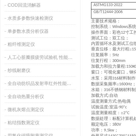
COD回流消解器
ASTMG133-2022
GB/T12444-2006
水质多参数快速检测仪
主要技术规格：
控制系统：
系
Windows
单参数水质分析仪器
操作界面：彩色
寸工
12
测试工位：双工位；
内置循环水及测试工位
粗纤维测定仪
垂直位移：最大行程
≥
1
往复
频率：
5Hz
人工心脏瓣膜疲劳试验机 性能稳定
往复行程：
3
00mm
加载力
和拉力
量程
:150K
纱线耐磨仪
窗口：可视化窗口，钢
水泵：采用
材料制作
316
全自动纺织品发射率红外性能分析
数据采集频率
≥
1600
Hz
水箱：
不锈钢材料制
316
加载方式
自动
:
全自动热重分析仪
温度测量方式
热电偶
:
试验温度
室温
°
:
-
9
0
c
微机灰熔点测定仪
温度测量精度：
±
°
2
C
数据处理：标配计算机
粘结指数测定仪
额定电压：
380V
功率：
；
9.5kw
四氯化碳吸附率测定仪
外形尺寸