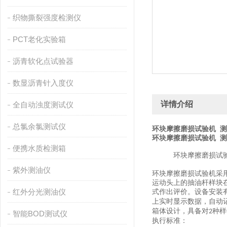
织物撕裂强度检测仪
PCT老化实验箱
沥青软化点试验器
数显沥青针入度仪
详情介绍
全自动浊度测试仪
总氯余氯测试仪
环块摩擦磨损试验机 
环块摩擦磨损试验机 
便携水质检测箱
环块摩擦磨损试
紫外测油仪
环块摩擦
磨损试验机
采
运动头上的抽油杆样块
红外分光测油仪
式作出评价。设备
安装
上实时显示数据，自动
箱体设计，具备对
种样
2
智能BOD测试仪
执行标准：