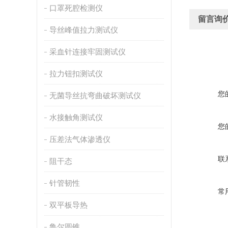
口罩死腔检测仪
留言询
导丝峰值拉力测试仪
采血针连接牢固测试仪
拉力钮扣测试仪
您
无菌导丝抗弯曲破坏测试仪
水接触角测试仪
您
压差法气体渗透仪
联
阻干态
针管韧性
常
双平板导热
鲁尔圆锥