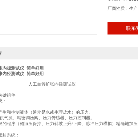
厂商性质：生产
联系
绍
张内径测试仪 简单好用
张内径测试仪 简单好用
人工血管
扩张内径
测试仪
关键组件
统：
产生和控制液体（通常是水或生理盐水）的压力。
供气源、精密调压阀、压力传感器、压力控制器。
设的程序（如恒压保持、压力斜坡上升
下降、脉冲压力模拟）精确施加压
/
密封系统：