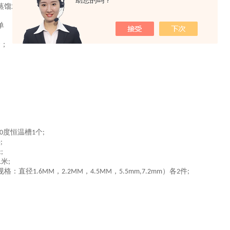
助您的吗？
蒸馏水或生理盐水，温度恒定
。
37±2℃‌
单
套；
度恒温槽
个
0
1
;
头
;
米
;
米
1
;
规格：直径
，
，
，
）
各
件
1.6MM
2.2MM
4.5MM
5.5mm,7.2mm
2
;