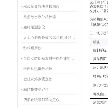
设计用于牢
水质多参数快速检测仪
通常包括可
夹持方式需
单参数水质分析仪器
内径测量系
非接触式光
粗纤维测定仪
三
、核心硬
人工心脏瓣膜疲劳试验机 性能稳定
模块
纱线耐磨仪
控制系统
全自动纺织品发射率红外性能分析
操作界面
压力传感
全自动热重分析仪
时间计时
微机灰熔点测定仪
测试环境
粘结指数测定仪
可视窗口
四氯化碳吸附率测定仪
测试内箱