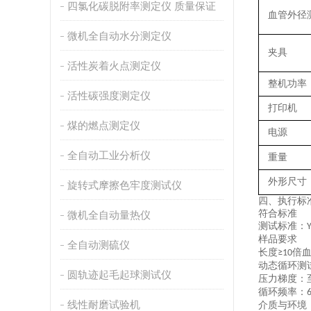
四氯化碳脱附率测定仪 质量保证
血管外径
微机全自动水分测定仪
夹具
活性炭着火点测定仪
整机功率
活性碳强度测定仪
打印机
煤的燃点测定仪
电源
全自动工业分析仪
重量
外形尺寸
旋转式摩擦色牢度测试仪
四、执行标
符合标准
微机全自动量热仪
测试标准：
样品要求
全自动测硫仪
长度
倍
≥10
动态循环测
圆轨迹起毛起球测试仪
压力梯度：
循环频率：
线性耐磨试验机
介质与环境