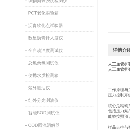
织物撕裂强度检测仪
PCT老化实验箱
沥青软化点试验器
数显沥青针入度仪
详情介
全自动浊度测试仪
总氯余氯测试仪
人工血管扩
人工血管扩
便携水质检测箱
紫外测油仪
工作原理与
压力控制系
红外分光测油仪
核心是精确
包括压力泵
/
智能BOD测试仪
能够按照预
COD回流消解器
样品夹持与