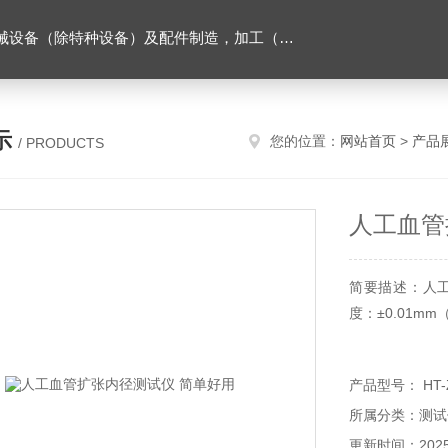
售。（企业经营涉及行政许可的，凭许可证件经营）化成套设别及配件，机械设备（除特种设备）及配件制造，加工（以上限分支机构经营），设计，批发，零售，模具，五金制品，工具加工（限分支机构经营），设计，批发，零售。五金交电，金属材料，金属制品，不锈钢制品，建筑材料，钢材，橡塑制品，环保设备，润滑剂，汽车配件，摩托车配件的批发，零售。（企业经营涉及行政许可的，凭许可证件经营）
示
您的位置：
网站首页
>
产品
/ PRODUCTS
人工血管
简要描述：人
度：±0.01
产品型号： HT-
所属分类：测试
更新时间：2025-