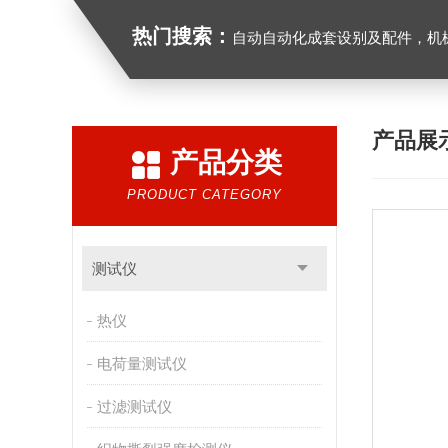
热门搜索：
自动自动化成套设别及配件，机械设备（除特种设备）及配件制造，加工（以上限分支机构经营），设计，批发，零售，模具，五金制品，工具加工（限分支机构经营），设计，批发，零售。五金交电，金属材料，金属制品，不锈钢制品，建筑材料，钢材，橡塑制品，环保设备，润滑剂，汽车配件，摩托车配件的批发，零
产品展
产品分类
PRODUCT CATEGORY
测试仪
热仪
电荷量测试仪
过滤测试仪