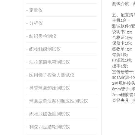
测试介质：
定量仪
五、
配置清
主机
台；
1
分析仪
测试软件
1
说明书
份
1
;
纺织类检测仪
合格证
份
1
;
保修卡
份
1
;
织物触感测试仪
签收单
份
1
;
铭牌
块
1
;
电源线
根
1
;
法拉第筒电荷测试仪
扳手
套
1
;
宣传册若干
;
医用镊子捏合力测试仪
室温
501A
-10
种规格接
2
导管球囊卸压测试仪
管子
8mm
3
硅胶管
2mm
球囊疲劳泄漏和顺应性测试仪
直径夹具
（
织物胀破强度测试仪
利森四足踏轮测试仪