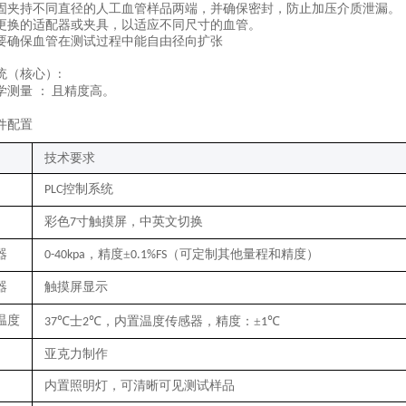
固夹持不同直径的人工血管样品两端，并确保密封，防止加压介质泄漏。
更换的适配器或夹具，以适应不同尺寸的血管。
要确保血管在测试过程中能自由径向扩张
统（核心）
:‌
学测量 ：
且精度高。
‌
件配置
技术要求
控制系统
PLC
彩色
寸触摸屏，中英文切换
7
器
，
精度
±
（
可定制其他量程和精度）
0-40kpa
0.1%
FS
器
触摸屏显示
温度
士
，内置温度传感器，精度：
±
℃
37℃
2℃
1
亚克力制作
内置照明灯，可清晰可见测试样品