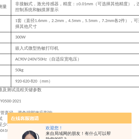
非接触式，激光传感器，
精度：
±
（
可选择其他精度），
0.0
1
mm
测量
控制系统和触摸屏显示
套
（直径
，
，
，
，
各
件）
，
可
1
1.6
mm
2.2
mm
4.5
mm
5.5mm
7.2mm
2
择其他尺寸
300W
嵌入式微型热敏打印机
（自适应宽电压）
AC90V-240V/50Hz
50kg
（
）
920-620-820
mm
准及
测试流程关键参数
YY0500-20
21
血管直径，避免端部效应影响。
试
至少
组高低压循环（如
、
、
）
；
3
50-90mmHg
80-120mmHg
110-150mmHg
欢迎您！
次
分钟，模拟心跳节律。
60±10
/
来自局域网的朋友！有什么可以帮