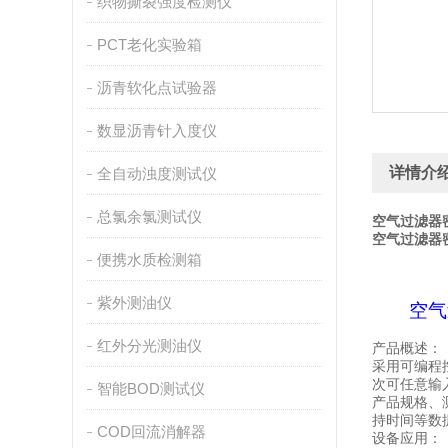
织物撕裂强度检测仪
PCT老化实验箱
沥青软化点试验器
数显沥青针入度仪
详情介
全自动浊度测试仪
总氯余氯测试仪
空气过滤器
空气过滤器
便携水质检测箱
紫外测油仪
空气
红外分光测油仪
产品概述：
采用可编程
次可任意输
智能BOD测试仪
产品规格
、
持时间等数
COD回流消解器
设备应用：