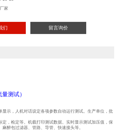
厂家
我们
留言询价
流量测试）
单显示，人机对话设定各项参数自动运行测试。生产单位，批
标定
，检定等
。机载打印测试数据。
实时显示测试加压值，保
、麻醉包过滤器、管路、导管、快速接头等。