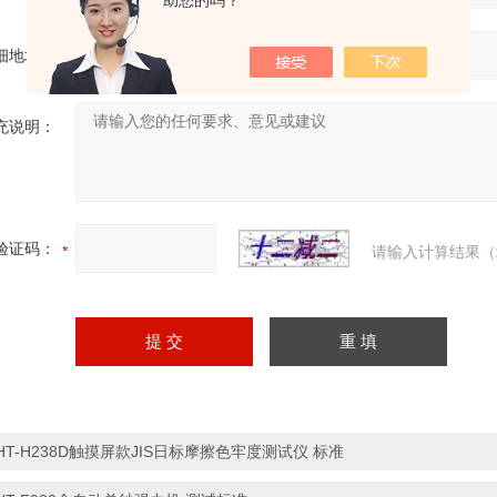
助您的吗？
细地址：
充说明：
验证码：
请输入计算结果（
HT-H238D触摸屏款JIS日标摩擦色牢度测试仪 标准