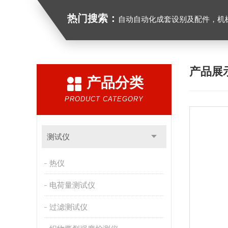
热门搜索：
自动自动化成套设别及配件，机械设备（除特种设备）及配件制造，加工（以上限分支机构经营），设计，批发，零售，模具，五金制品，工具加工（限分支机构经营），设计，批发，零售。五金交电，金属材料，金属制品，不锈钢制品，建筑材料，钢材，橡塑制品，环保设备，润滑剂，汽车配件，摩托车配件的批发，零
产品展
产品分类
PRODUCT CATEGORY
测试仪
热仪
电荷量测试仪
过滤测试仪