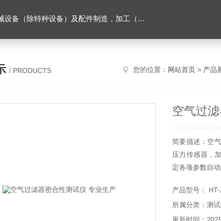
售。（企业经营涉及行政许可的，凭许可证件经营）化成套设别及配件，机械设备（除特种设备）及配件制造，加工（以上限分支机构经营），设计，批发，零售，模具，五金制品，工具加工（限分支机构经营），设计，批发，零售。五金交电，金属材料，金属制品，不锈钢制品，建筑材料，钢材，橡塑制品，环保设备，润滑剂，汽车配件，摩托车配件的批发，零售。（企业经营涉及行政许可的，凭许可证件经营）
示
您的位置：
网站首页
>
产品
/ PRODUCTS
空气过滤
简要描述：空气
压力传感器，
定各项参数自动
产品型号： HT-
所属分类：测试
更新时间：2025-