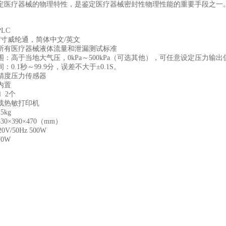
定
医疗器械的物理特性
，是鉴定
医疗器械密封性物理性能
的重要手段之一
PLC
7
寸威纶通，简体中文
/
英文
所有医疗器械液体流量和泄漏测试标准
围：高于当地大气压，
0kPa
～
500kPa
（可选其他），可任意设定压力输出
间：
0.1
秒～
99.9
分，误差不大于±
0.1S
。
精度压力传感器
内置
l 2
个
载热敏打印机
25kg
530
×
390
×
470
（
mm
）
20V/50Hz 500W
70W