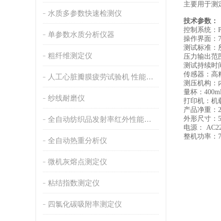
主要用于测
水质多参数快速检测仪
技术参数：
控制系统：
单参数水质分析仪器
操作界面：
测试标准：
粗纤维测定仪
压力输出范
测试持续时
传感器：高
人工心脏瓣膜疲劳试验机 性能稳定
测压机构：
量杯：
400m
纱线耐磨仪
打印机：机
产品净重：
全自动纺织品发射率红外性能分析
外形尺寸：
电源：
AC2
整机功率：
全自动热重分析仪
微机灰熔点测定仪
粘结指数测定仪
四氯化碳吸附率测定仪