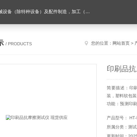
售。（企业经营涉及行政许可的，凭许可证件经营）化成套设别及配件，机械设备（除特种设备）及配件制造，加工（以上限分支机构经营），设计，批发，零售，模具，五金制品，工具加工（限分支机构经营），设计，批发，零售。五金交电，金属材料，金属制品，不锈钢制品，建筑材料，钢材，橡塑制品，环保设备，润滑剂，汽车配件，摩托车配件的批发，零售。（企业经营涉及行政许可的，凭许可证件经营）
示
您的位置：
网站首页
>
/ PRODUCTS
印刷品抗
简要描述：印
装，塑料软包装
功能：预测印
包装效果。
产品型号： HT-
应用领域：油墨
所属分类：测试
更新时间：2025-