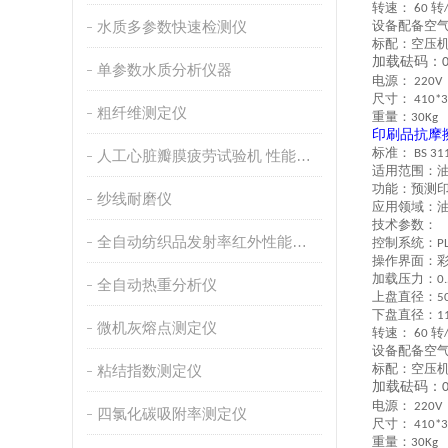
转速：
转
60
水质多参数快速检测仪
设备配备空
标配：空压机一
加载砝码：
0
单参数水质分析仪器
电源：
220V
尺寸：
41
0*
3
粗纤维测定仪
重量：
3
0Kg
印刷品抗摩
标准：
人工心脏瓣膜疲劳试验机 性能稳定
BS 31
适用范围：
功能：预测
纱线耐磨仪
应用领域：
技术
参数：
全自动纺织品发射率红外性能分析
控制系统：
PL
操作界面：
加载压力：
0.
全自动热重分析仪
上盘直径：
5
下盘直径：
1
微机灰熔点测定仪
转速：
转
60
设备配备空
标配：空压机一
粘结指数测定仪
加载砝码：
0
电源：
220V
四氯化碳吸附率测定仪
尺寸：
41
0*
3
重量：
3
0Kg