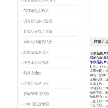
织物撕裂强度检测仪
PCT老化实验箱
沥青软化点试验器
数显沥青针入度仪
详情介
全自动浊度测试仪
总氯余氯测试仪
印刷品抗摩
印刷品抗摩
印刷品抗摩
便携水质检测箱
标准：
BS 31
适用范围：
紫外测油仪
功能：预测
应用领域：
红外分光测油仪
技术
参数：
控制系统：
PL
操作界面：
智能BOD测试仪
加载压力：
0.
上盘直径：
5
COD回流消解器
下盘直径：
1