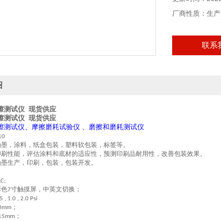
厂商性质：生产
联系
绍
擦测试仪 现货供应
擦测试仪 现货供应
擦测试仪
、
摩擦磨耗试验仪
、
磨擦和磨耗测试仪
10
油墨，涂料，纸盒包装，塑料软包装，标签等。
印刷性能，评估涂料和底材的适应性，预测印刷品耐用性，改善包装效果。
油墨生产，印刷，包装，包装开发。
C;
彩色
寸触摸屏，中英文切换；
7
5 , 1.0 , 2.0 Psi
；
0mm
；
15mm