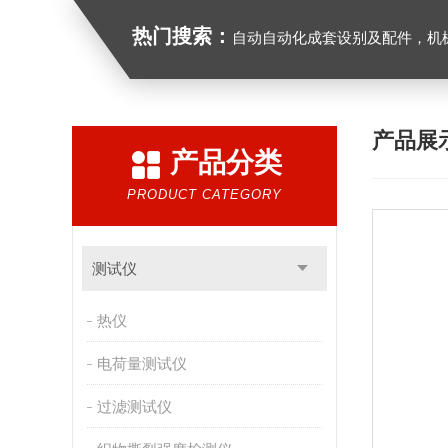
热门搜索：
自动自动化成套设别及配件，机械设备（除特种设备）及配件制造，加工（以上限分支机构经营），设计，批发，零售，模具，五金制品，工具加工（限分支机构经营），设计，批发，零售。五金交电，金属材料，金属制品，不锈钢制品，建筑材料，钢材，橡塑制品，环保设备，润滑剂，汽车配件，摩托车配件的批发，零
产品展
产品分类
PRODUCT CATEGORY
测试仪
热仪
电荷量测试仪
过滤测试仪