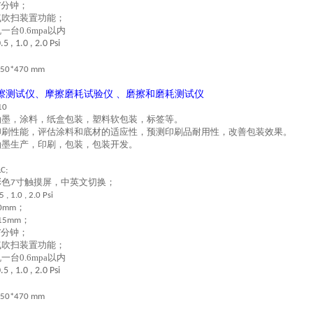
分钟；
/
气吹扫装置功能；
台0.6mpa以内
.5 , 1.0 , 2.0 Psi
50*4
7
0 mm
擦测试仪
、
摩擦磨耗试验仪
、
磨擦和磨耗测试仪
10
油墨，涂料，纸盒包装，塑料软包装，标签等。
印刷性能，评估涂料和底材的适应性，预测印刷品耐用性，改善包装效果。
油墨生产，印刷，包装，包装开发。
C;
彩色
寸触摸屏，中英文切换；
7
5 , 1.0 , 2.0 Psi
；
0mm
；
15mm
分钟；
/
气吹扫装置功能；
台0.6mpa以内
.5 , 1.0 , 2.0 Psi
50*4
7
0 mm