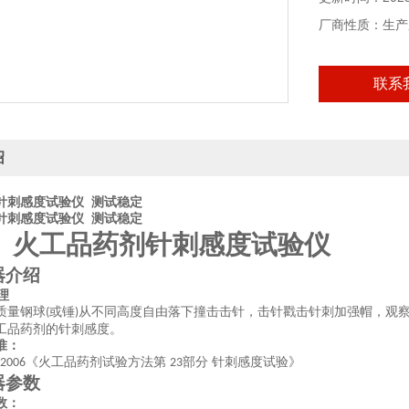
厂商性质：生产
联系
绍
针刺感度试验仪 测试稳定
针刺感度试验仪 测试稳定
火工品药剂针刺感度试验仪
器介绍
理
质量钢球
或锤
从不同高度自由落下撞击击针，击针戳击针刺加强帽，观
(
)
工品药剂的针刺感度。
准：
《火工品药剂试验方法第
部分 针刺感度试验》
-2006
23
器参数
数：