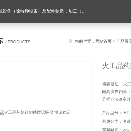
售。（企业经营涉及行政许可的，凭许可证件经营）化成套设别及配件，机械设备（除特种设备）及配件制造，加工（以上限分支机构经营），设计，批发，零售，模具，五金制品，工具加工（限分支机构经营），设计，批发，零售。五金交电，金属材料，金属制品，不锈钢制品，建筑材料，钢材，橡塑制品，环保设备，润滑剂，汽车配件，摩托车配件的批发，零售。（企业经营涉及行政许可的，凭许可证件经营）
示
您的位置：
网站首页
>
产品展
/ PRODUCTS
火工品药
简要描述：火工
同高度自由落
分析方法确定其
产品型号： HT-
所属分类：测试
更新时间：2025-