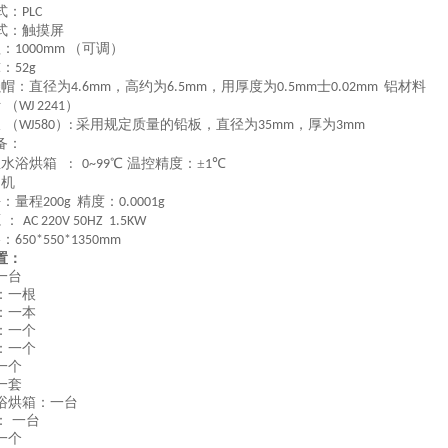
式：
PLC
式：触摸屏
程：
（可调）
1000mm
球：
52g
强帽：直径为
，高约为
，用厚度为
士
铝材料
4.6mm
6.5mm
0.5mm
0.02mm
 （
）
WJ 2241
 （
）
采用规定质量的铅板，直径为
，厚为
WJ580
:
35mm
3mm
备
：
温水浴烘箱
℃ 温控精度：±
℃
: 0~99
1
力机
平：量程
精度：
200g
0.0001g
源
：
AC 220V 50HZ 1.5KW
格：
650*550*1350mm
置：
一台
：一根
：一本
：一个
：一个
一个
一套
浴烘箱：一台
：
一台
一个