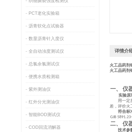
织物撕裂强度检测仪
PCT老化实验箱
沥青软化点试验器
数显沥青针入度仪
详情介
全自动浊度测试仪
总氯余氯测试仪
火工品药剂
火工品药剂
便携水质检测箱
仪
紫外测油仪
一、
实验原
用一定
红外分光测油仪
差，评价火
符合标
智能BOD测试仪
GJB 5891.2
3
仪
二、
COD回流消解器
技术参