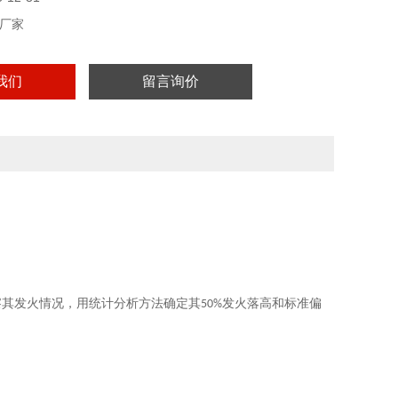
厂家
我们
留言询价
察其发火情况，用统计分析方法确定其
发火落高和标准偏
50%