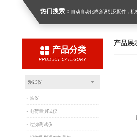
热门搜索：
自动自动化成套设别及配件，机械设备（除特种设备）及配件制造，加工（以上限分支机构经营），设计，批发，零售，模具，五金制品，工具加工（限分支机构经营），设计，批发，零售。五金交电，金属材料，金属制品，不锈钢制品，建筑材料，钢材，橡塑制品，环保设备，润滑剂，汽车配件，摩托车配件的批发，零
产品展
产品分类
PRODUCT CATEGORY
测试仪
热仪
电荷量测试仪
过滤测试仪