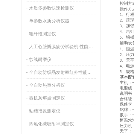
控制方
水质多参数快速检测仪
操作方
、
行
1
、落
单参数水质分析仪器
2
、加
3
、击针
4
粗纤维测定仪
、铅板
5
辅助设
人工心脏瓣膜疲劳试验机 性能稳定
、恒
1
、压
2
纱线耐磨仪
、天
3
、电
4
、规
全自动纺织品发射率红外性能分析
5
基本配
主机：
全自动热重分析仪
电源线
说明书
微机灰熔点测定仪
合格证
保修卡
铭牌：
粘结指数测定仪
扳手：
恒温水
四氯化碳吸附率测定仪
压力机
天平：