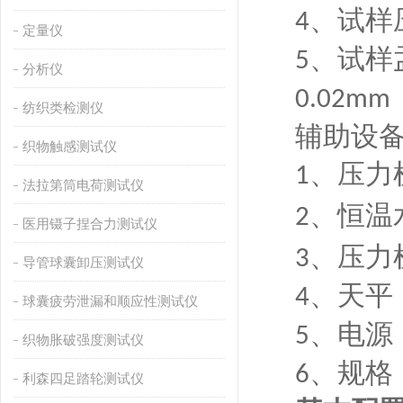
、试样
4
定量仪
、试样
5
分析仪
0.02mm
纺织类检测仪
辅助设
织物触感测试仪
、压力
1
法拉第筒电荷测试仪
、恒温
2
医用镊子捏合力测试仪
、压力
3
导管球囊卸压测试仪
、天平
4
球囊疲劳泄漏和顺应性测试仪
、电源
5
织物胀破强度测试仪
、规格
6
利森四足踏轮测试仪