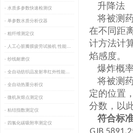
升降法
水质多参数快速检测仪
将被测
单参数水质分析仪器
在不同距
粗纤维测定仪
计方法计
人工心脏瓣膜疲劳试验机 性能稳定
焰感度。
纱线耐磨仪
爆炸概
全自动纺织品发射率红外性能分析
将被测
全自动热重分析仪
定的位置
微机灰熔点测定仪
分数，以
粘结指数测定仪
符合标
四氯化碳吸附率测定仪
GJB 5891.2