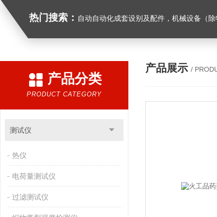
热门搜索：
自动自动化成套设别及配件，机械设备（除特种设备）及配件制造，加工（以上限分支机构经营），设计，批发，零售，模具，五金制品，工具加工（限分支机构经营），设计，批发，零售。五金交电，金属材料，金属制品，不锈钢制品，建筑材料，钢材，橡塑制品，环保设备，润滑剂，汽车配件，摩托车配件的批发，零售。（企业经营涉及行政许可的，凭许可证件经营）化成套设别及配件，机械设备（除特种设备）及配件制
产品展示
/ PROD
产品分类
PRODUCT CATEGORY
测试仪
热仪
电荷量测试仪
过滤测试仪