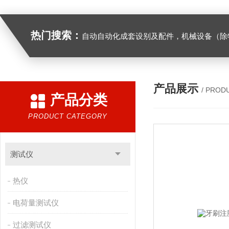
热门搜索：
自动自动化成套设别及配件，机械设备（除特种设备）及配件制造，加工（以上限分支机构经营），设计，批发，零售，模具，五金制品，工具加工（限分支机构经营），设计，批发，零售。五金交电，金属材料，金属制品，不锈钢制品，建筑材料，钢材，橡塑制品，环保设备，润滑剂，汽车配件，摩托车配件的批发，零售。（企业经营涉及行政许可的，凭许可证件经营）化成套设别及配件，机械设备（除特种设备）及配件制
产品展示
/ PROD
产品分类
PRODUCT CATEGORY
测试仪
热仪
电荷量测试仪
过滤测试仪