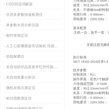
力传感器范围：
0-100N
COD回流消解器
速度：
士
可
90
10mm/min
夹具：不锈钢
材料制
304
水质多参数快速检测仪
有限行程：
；
0-300mm
用电要求：
；
220V,50hz
单参数水质分析仪器
基本配置
主机一台，扳手一套，
粗纤维测定仪
牙刷注胶毛断
人工心脏瓣膜疲劳试验机 性能稳定
纱线耐磨仪
执行标准
目录
GB/T 19342-2024
5.
6
全自动纺织品发射率红外性能分析
技术参数
控制系统：
PLC;
全自动热重分析仪
操作界面：彩色
寸触摸
7
力传感器范围：
0-100N
微机灰熔点测定仪
速度：
士
可
90
10mm/min
夹具：不锈钢
材料制
304
有限行程：
；
粘结指数测定仪
0-300mm
用电要求：
；
220V,50hz
四氯化碳吸附率测定仪