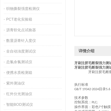
织物撕裂强度检测仪
PCT老化实验箱
沥青软化点试验器
数显沥青针入度仪
详情介绍
全自动浊度测试仪
总氯余氯测试仪
牙刷注胶毛断裂强力测试
牙刷注胶毛断裂强力测试
牙刷注胶毛断
便携水质检测箱
紫外测油仪
执行标准
目录
GB/T 19342-2024
5.
6
红外分光测油仪
技术参数
控制系统：
PLC;
智能BOD测试仪
操作界面：彩色
寸触摸
7