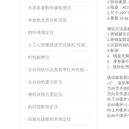
转动速度
1.
水质多参数快速检测仪
电源：
2.
AC2
尺寸
3.
:420*
重量
4.
:16 Kg
单参数水质分析仪器
测试方法及
粗纤维测定仪
将镜腿呈
1.
将镜架固
2.
人工心脏瓣膜疲劳试验机 性能稳定
仪器转动
3.
标准：
4.
、镜架无
a
纱线耐磨仪
、变形量
b
、能轻松用
c
全自动纺织品发射率红外性能分析
该试验装置
全自动热重分析仪
±
°，顶部
2
万向节不得
微机灰熔点测定仪
万向关节进
向下
毫米
30
出
毫米±
60
1.
粘结指数测定仪
向上
毫米
30
以
个循环
40
/
四氯化碳吸附率测定仪