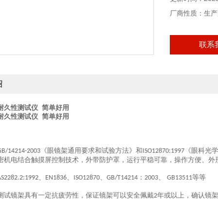
厂商性质：生产
联系
绍
耐久性测试仪 简单好用
耐久性测试仪 简单好用
《眼镜架通用要求和试验方法》和
《眼科光
GB/14214-2003
ISO12870:1997
密机电结合触摸屏控制技术，外带防护罩，运行平稳可靠，操作方便、外
、
、
、
：
、
等等
AS2282.2:1992
EN1836
ISO12870
GB/T14214
2003
GB13511
测试镜架具有一定抗疲劳性，保证镜架可以安全佩戴
年或以上，确认镜
2