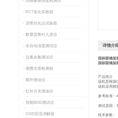
织物撕裂强度检测仪
PCT老化实验箱
沥青软化点试验器
数显沥青针入度仪
详情介
全自动浊度测试仪
总氯余氯测试仪
国标眼镜架
国标眼镜架
便携水质检测箱
产品简介
紫外测油仪
该机是根据
该机采用精
红外分光测油仪
参考标准：
智能BOD测试仪
测试原因：
COD回流消解器
技术参数：