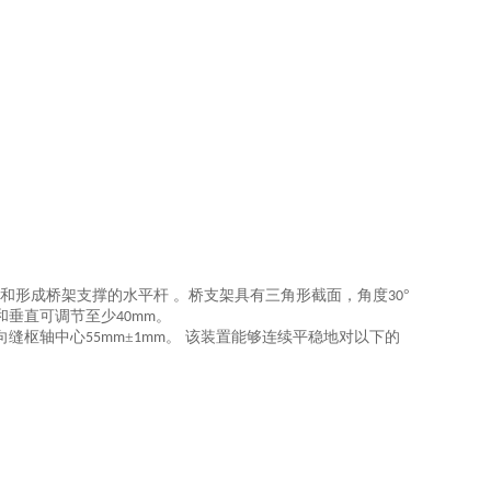
和形成桥架支撑的水平杆 。桥支架具有三角形截面，角度
°
30
和垂直可调节至少
。
40mm
向缝枢轴中心
±
。 该装置能够连续平稳地对以下的
55mm
1mm