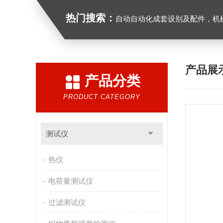
热门搜索：
自动自动化成套设别及配件，机械设备（除特种设备）及配件制造，加工（以上限分支机构经营），设计，批发，零售，模具，五金制品，工具加工（限分支机构经营），设计，批发，零售。五金交电，金属材料，金属制品，不锈钢制品，建筑材料，钢材，橡塑制品，环保设备，润滑剂，汽车配件，摩托车配件的批发，零
产品展
产品分类
PRODUCT CATEGORY
测试仪
热仪
电荷量测试仪
过滤测试仪