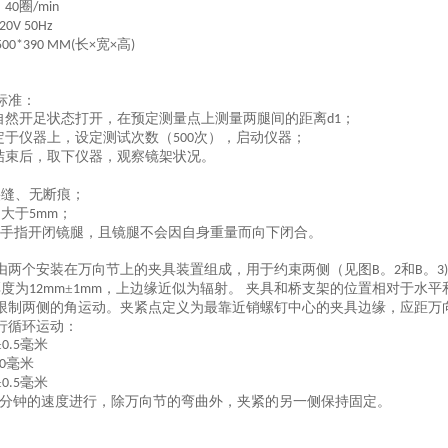
：
圈
40
/min
20V 50Hz
长
宽
高
500*390 MM(
×
×
)
标准：
自然开足状态打开，在预定测量点上测量两腿间的距离
；
d1
定于仪器上，设定测试次数（
次），启动仪器；
500
结束后，取下仪器，观察镜架状况。
裂缝、无断痕；
不大于
；
5mm
手指开闭镜腿，且镜腿不会因自身重量而向下闭合。
由两个安装在万向节上的夹具装置组成，用于约束两侧（见图
。
和
。
B
2
B
3)
厚度为
±
，上边缘近似为辐射。 夹具和桥支架的位置相对于水平
12mm
1mm
限制两侧的角运动。夹紧点定义为最靠近销螺钉中心的夹具边缘，应距万
行循环运动：
±
毫米
0.5
毫米
0
±
毫米
0.5
分钟的速度进行，除万向节的弯曲外，夹紧的另一侧保持固定。