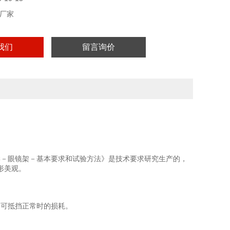
厂家
我们
留言询价
学－眼镜架－基本要求和试验方法》是技术要求研究生产的，
形美观。
架可抵挡正常时的损耗。