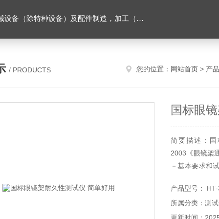
售。（企业经营涉及行政许可的，凭许可证件经营）化成套设别及配件，机械设备（除特种设备）及配件制造，加工（以上限分支机构经营），设计，批发，零售，模具，五金制品，工具加工（限分支机构经营），设计，批发，零售。五金交电，金属材料，金属制品，不锈钢制品，建筑材料，钢材，橡塑制品，环保设备，润滑剂，汽车配件，摩托车配件的批发，零售。（企业经营涉及行政许可的，凭许可证件经营）
示
您的位置：
网站首页
>
产
/ PRODUCTS
国标眼镜
简要描述：国标
2003《眼镜架
－基本要求和
摸屏控制技术，
产品型号： HT-
所属分类：测试
更新时间：2025-