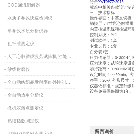
符合
YY/
T
0977-2016
COD回流消解器
标准中相关条款设计制
三，
技术指标
水质多参数快速检测仪
操作界面
：
中英文切换
触摸屏：
寸彩色触摸屏
7
内置控温系统和控温环
单参数水质分析仪器
控制系统：
PLC
测试软件：
套
1
粗纤维测定仪
专业夹具：
套
1
百分表
套
1
人工心脏瓣膜疲劳试验机 性能稳定
压力传感器：
可
0-
300N
压力速度：
试验速度设
纱线耐磨仪
加持距离：
可
0-200MM
设定时间
～
客
:1s
60min,
净重：
外形尺寸：
20kg
全自动纺织品发射率红外性能分析
仪器
依标准：规定升级
设备免费保修期为
年。
1
全自动热重分析仪
微机灰熔点测定仪
粘结指数测定仪
留言询价
四氯化碳吸附率测定仪