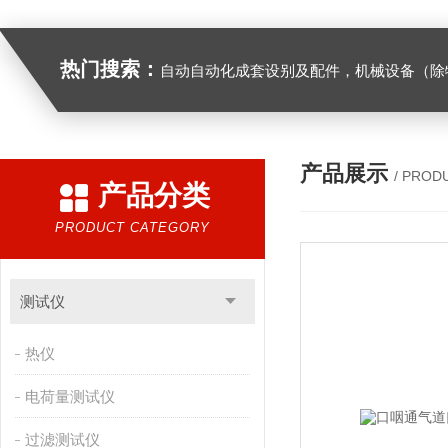
热门搜索：
自动自动化成套设别及配件，机械设备（除特种设备）及配件制造，加工（以上限分支机构经营），设计，批发，零售，模具，五金制品，工具加工（限分支机构经营），设计，批发，零售。五金交电，金属材料，金属制品，不锈钢制品，建筑材料，钢材，橡塑制品，环保设备，润滑剂，汽车配件，摩托车配件的批发，零售。（企业经营涉及行政许可的，凭许可证件经营）化成套设别及配件，机械设备（除特种设备）及配件制
产品展示
/ PROD
产品分类
PRODUCT CATEGORY
测试仪
热仪
电荷量测试仪
过滤测试仪