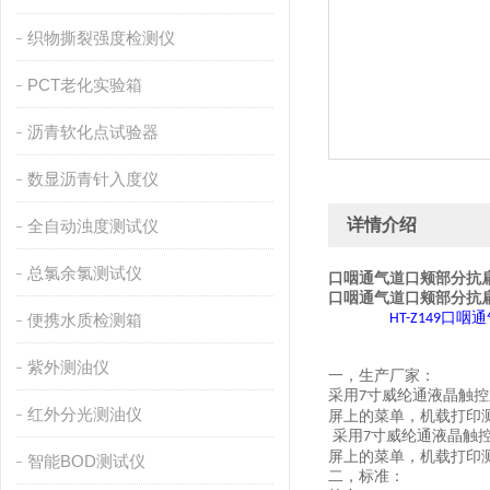
织物撕裂强度检测仪
PCT老化实验箱
沥青软化点试验器
数显沥青针入度仪
详情介绍
全自动浊度测试仪
总氯余氯测试仪
口咽通气道口颊部分抗
口咽通气道口颊部分抗
口咽通
便携水质检测箱
HT-Z149
紫外测油仪
一，
生产厂家：
采用
寸
威纶通
液晶触控
7
红外分光测油仪
屏上的菜单，机载打印
采用
寸
威纶通
液晶触
7
屏上的菜单，机载打印
智能BOD测试仪
二，
标准：