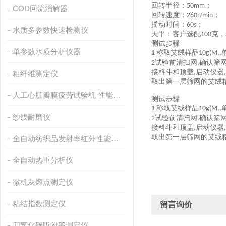
回转半径：
；
50mm
COD回流消解器
回转速度：
；
260r/min
摇动时间
：
；
60s
水质多参数快速检测仪
天平：客户选配
克，
100
测试
步骤
单参数水质分析仪器
称取艾绒样品
1
10g(M,,
试验前清扫网
确认筛
2
,
接料斗和顶盖
启动仪器
,
,
粗纤维测定仪
取出第一层筛网的艾绒
人工心脏瓣膜疲劳试验机 性能稳定
测试
步骤
称取艾绒样品
1
10g(M,,
纱线耐磨仪
试验前清扫网
确认筛
2
,
接料斗和顶盖
启动仪器
,
,
取出第一层筛网的艾绒
全自动纺织品发射率红外性能分析
全自动热重分析仪
微机灰熔点测定仪
粘结指数测定仪
留言询价
四氯化碳吸附率测定仪