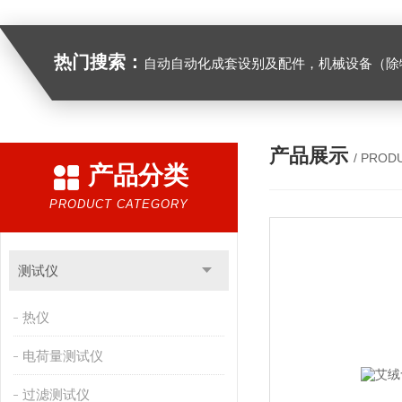
热门搜索：
自动自动化成套设别及配件，机械设备（除特种设备）及配件制造，加工（以上限分支机构经营），设计，批发，零售，模具，五金制品，工具加工（限分支机构经营），设计，批发，零售。五金交电，金属材料，金属制品，不锈钢制品，建筑材料，钢材，橡塑制品，环保设备，润滑剂，汽车配件，摩托车配件的批发，零售。（企业经营涉及行政许可的，凭许可证件经营）化成套设别及配件，机械设备（除特种设备）及配件制
产品展示
/ PROD
产品分类
PRODUCT CATEGORY
测试仪
热仪
电荷量测试仪
过滤测试仪