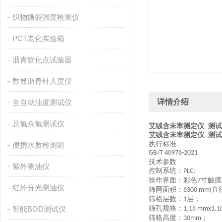
织物撕裂强度检测仪
PCT老化实验箱
沥青软化点试验器
数显沥青针入度仪
详情介绍
全自动浊度测试仪
总氯余氯测试仪
艾绒含末率测定仪 测
艾绒含末率测定仪 测
执行标准
便携水质检测箱
GB/T 40976-2021
技术参数
紫外测油仪
控制系统：
PLC;
操作界面：彩色
寸触摸
7
红外分光测油仪
筛网面积
：
直
8300 mm(
筛格层数
：
层；
1
智能BOD测试仪
筛孔规格
：
1.18 mmx1.1
筛格
高度：
；
30mm