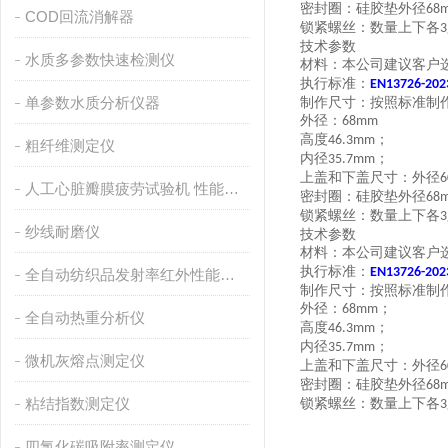
密封圈：硅胶垫外径
68
COD回流消解器
锁紧螺丝：数量上下各
3
技术参数
水质多参数快速检测仪
材料：本公司建议客户
执行标准：
EN13726-202
单参数水质分析仪器
制作尺寸：按照标准制
外径：
68mm
高度
；
46.3mm
粗纤维测定仪
内径
；
35.7mm
上盖和下盖尺寸：外径
人工心脏瓣膜疲劳试验机 性能稳定
密封圈：硅胶垫外径
68
锁紧螺丝：数量上下各
3
纱线耐磨仪
技术参数
材料：本公司建议客户
执行标准：
EN13726-202
全自动纺织品发射率红外性能分析
制作尺寸：按照标准制
外径：
；
68mm
全自动热重分析仪
高度
；
46.3mm
内径
；
35.7mm
微机灰熔点测定仪
上盖和下盖尺寸：外径
密封圈：硅胶垫外径
68
粘结指数测定仪
锁紧螺丝：数量上下各
3
四氯化碳吸附率测定仪