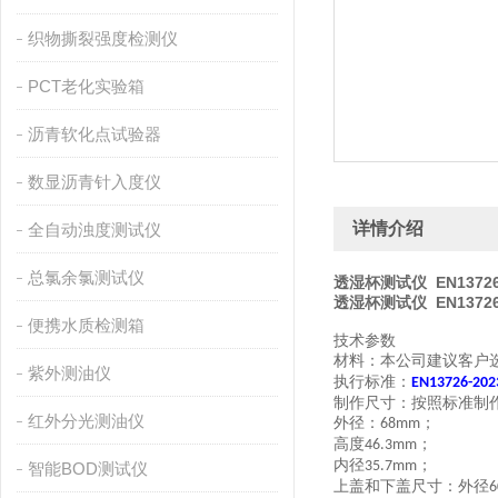
织物撕裂强度检测仪
PCT老化实验箱
沥青软化点试验器
数显沥青针入度仪
详情介绍
全自动浊度测试仪
总氯余氯测试仪
透湿杯测试仪 EN13726
透湿杯测试仪 EN13726
便携水质检测箱
技术参数
材料：本公司建议客户
紫外测油仪
执行标准：
EN13726-202
制作尺寸：按照标准制
红外分光测油仪
外径：
；
68mm
高度
；
46.3mm
内径
；
35.7mm
智能BOD测试仪
上盖和下盖尺寸：外径