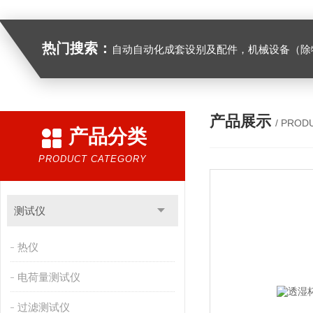
热门搜索：
自动自动化成套设别及配件，机械设备（除特种设备）及配件制造，加工（以上限分支机构经营），设计，批发，零售，模具，五金制品，工具加工（限分支机构经营），设计，批发，零售。五金交电，金属材料，金属制品，不锈钢制品，建筑材料，钢材，橡塑制品，环保设备，润滑剂，汽车配件，摩托车配件的批发，零售。（企业经营涉及行政许可的，凭许可证件经营）化成套设别及配件，机械设备（除特种设备）及配件制
产品展示
/ PROD
产品分类
PRODUCT CATEGORY
测试仪
热仪
电荷量测试仪
过滤测试仪