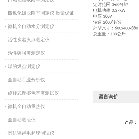
定时范围
分钟
0-60
电机功率
0.37KW
四氯化碳脱附率测定仪 质量保证
电压
380V
转速
转
分
2800
/
微机全自动水分测定仪
外型尺寸：
600x400x880
总重量：
公斤
130
活性炭着火点测定仪
活性碳强度测定仪
煤的燃点测定仪
全自动工业分析仪
旋转式摩擦色牢度测试仪
留言询价
微机全自动量热仪
全自动测硫仪
产品：
圆轨迹起毛起球测试仪