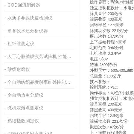
操作界面：彩色
寸触摸
7
COD回流消解器
独立控制柜设计，水电
筛具直径
毫米
200
水质多参数快速检测仪
筛层叠高
毫米
400
回转半径
毫米
12.5
单参数水质分析仪器
筛摇动次数
次
分
221
/
振击次数
次
分
147
/
上下振幅行程
毫米
5
粗纤维测定仪
定时范围
分钟
0-60
电机功率
0.37KW
人工心脏瓣膜疲劳试验机 性能稳定
电压
380V
转速
转
分
2800
/
纱线耐磨仪
外型尺寸：
600x400x880
总重量：
公斤
130
全自动纺织品发射率红外性能分析
技术参数：
控制系统：
PLC;
操作界面：彩色
寸触摸
7
全自动热重分析仪
独立控制柜设计，水电
筛具直径
毫米
200
微机灰熔点测定仪
筛层叠高
毫米
400
回转半径
毫米
12.5
粘结指数测定仪
筛摇动次数
次
分
221
/
振击次数
次
分
147
/
上下振幅行程
毫米
5
四氯化碳吸附率测定仪