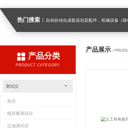
热门搜索：
自动自动化成套设别及配件，机械设备（除特种设备）及配件制造，加工（以上限分支机构经营），设计，批发，零售，模具，五金制品，工具加工（限分支机构经营），设计，批发，零售。五金交电，金属材料，金属制品，不锈钢制品，建筑材料，钢材，橡塑制品，环保设备，润滑剂，汽车配件，摩托车配件的批发，零售。（企业经营涉及行政许可的，凭许可证件经营）化成套设别及配件，机械设备（除特种设备）及配件制
产品展示
/ PROD
产品分类
PRODUCT CATEGORY
测试仪
热仪
电荷量测试仪
过滤测试仪