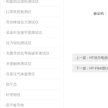
利森四足踏轮测试仪
口罩死腔检测仪
验证码：
导丝峰值拉力测试仪
采血针连接牢固测试仪
拉力钮扣测试仪
无菌导丝抗弯曲破坏测试仪
上一篇：
HT动力电
水接触角测试仪
下一篇：
HT-F84
压差法气体渗透仪
阻干态
针管韧性
双平板导热