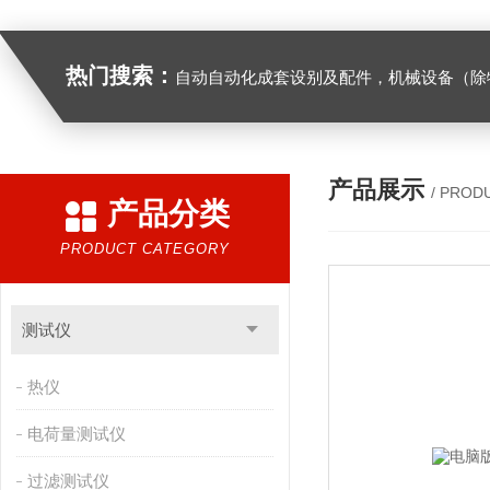
热门搜索：
自动自动化成套设别及配件，机械设备（除特种设备）及配件制造，加工（以上限分支机构经营），设计，批发，零售，模具，五金制品，工具加工（限分支机构经营），设计，批发，零售。五金交电，金属材料，金属制品，不锈钢制品，建筑材料，钢材，橡塑制品，环保设备，润滑剂，汽车配件，摩托车配件的批发，零售。（企业经营涉及行政许可的，凭许可证件经营）化成套设别及配件，机械设备（除特种设备）及配件制
产品展示
/ PROD
产品分类
PRODUCT CATEGORY
测试仪
热仪
电荷量测试仪
过滤测试仪