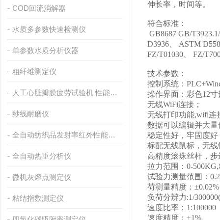
伸长率，时间等。
COD回流消解器
符合标准：
水质多参数快速检测仪
GB8687 GB/T3923.1/
D3936
、
ASTM D558
单参数水质分析仪器
FZ/T01030
、
FZ/T70
粗纤维测定仪
技术参数：
控制系统：
PLC+Win
人工心脏瓣膜疲劳试验机 性能稳定
操作界面：彩色
12
寸
无线
WiFi
连接；
纱线耐磨仪
无线打印功能
,wifi
连
数据可以编辑并大量
全自动纺织品发射率红外性能分析
稳定性好，牢固度好
标配无线鼠标，无线
全自动热重分析仪
高精度滚珠丝杆，步
拉力范围：
0-500KG,
试验力测量范围：
0.
微机灰熔点测定仪
荷测量精度：
±
0.02%
负荷分辨力
:1/300000
粘结指数测定仪
速度比率：
1:100000
速度精度：
±
1%
四氯化碳吸附率测定仪