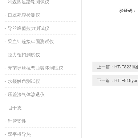
利森四足踏轮测试仪
验证码：
口罩死腔检测仪
导丝峰值拉力测试仪
采血针连接牢固测试仪
拉力钮扣测试仪
上一篇：
HT-F82
无菌导丝抗弯曲破坏测试仪
下一篇：
HT-F818
水接触角测试仪
压差法气体渗透仪
阻干态
针管韧性
双平板导热