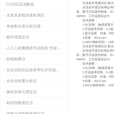
水洗色牢度测试仪
耐水
COD回流消解器
水洗色牢度仪有单缸和双
器，数字式温度控制器，出
水质多参数快速检测仪
，工作温度高达
40PRM
95
技术参数：
控制，触摸屏显示
1.PLC
单参数水质分析仪器
升温速率控制：
度
2.
0-2
显示温度，转速，时
3.
粗纤维测定仪
转速：
4.
40±2/rpm
钢杯容积：
5.AATCC
120
水洗色牢度测试仪
耐水
人工心脏瓣膜疲劳试验机 性能稳定
水洗色牢度仪有单缸和双
器，数字式温度控制器，出
纱线耐磨仪
，工作温度高达
40PRM
95
技术参数：
控制，触摸屏显示
1.PLC
全自动纺织品发射率红外性能分析
升温速率控制：
度
2.
0-2
显示温度，转速，时
3.
全自动热重分析仪
转速：
4.
40±2/rpm
钢杯容积：
5.AATCC
120
微机灰熔点测定仪
粘结指数测定仪
四氯化碳吸附率测定仪