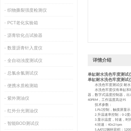
织物撕裂强度检测仪
PCT老化实验箱
沥青软化点试验器
数显沥青针入度仪
详情介绍
全自动浊度测试仪
总氯余氯测试仪
单缸耐水洗色牢度测试
单缸耐水洗色牢度测试
水洗色牢度测试仪
耐水
便携水质检测箱
水洗色牢度仪有单缸和双
器，数字式温度控制器，出
紫外测油仪
，工作温度高达
40PRM
95
技术参数：
控制，触摸屏显示
红外分光测油仪
1.PLC
升温速率控制：
度
2.
0-2
显示温度，转速，时
3.
智能BOD测试仪
转速：
4.
40±2/rpm
钢杯容积：
5.AATCC
120