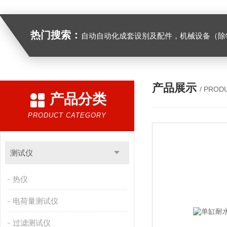
热门搜索：
自动自动化成套设别及配件，机械设备（除特种设备）及配件制造，加工（以上限分支机构经营），设计，批发，零售，模具，五金制品，工具加工（限分支机构经营），设计，批发，零售。五金交电，金属材料，金属制品，不锈钢制品，建筑材料，钢材，橡塑制品，环保设备，润滑剂，汽车配件，摩托车配件的批发，零售。（企业经营涉及行政许可的，凭许可证件经营）化成套设别及配件，机械设备（除特种设备）及配件制
产品展示
/ PROD
产品分类
PRODUCT CATEGORY
测试仪
热仪
电荷量测试仪
过滤测试仪