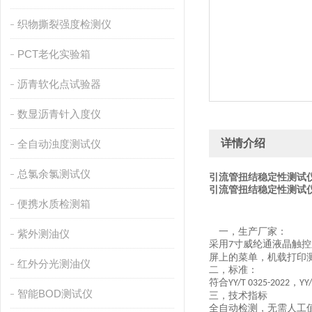
织物撕裂强度检测仪
PCT老化实验箱
沥青软化点试验器
数显沥青针入度仪
详情介绍
全自动浊度测试仪
总氯余氯测试仪
引流管扭结稳定性测试
引流管扭结稳定性测试
便携水质检测箱
一，
生产厂家：
紫外测油仪
采用
寸
威纶通
液晶触控
7
屏上的菜单，机载打印
红外分光测油仪
二，
标准：
符合
，
YY/T 0325-2022
YY
智能BOD测试仪
三，
技术指标
全自动检测，无需人工