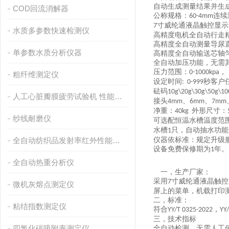
自动生成测量
结果并生
COD回流消解器
公称规格：
连续
6
0-4mm
寸
威纶通
液晶触控显示
7
水质多参数快速检测仪
高精度电机全自动
行走
高精度全自动测量导尿
单参数水质分析仪器
高精度全自动输送芯轴
全自动加压功能，无需
压力
范围
：
，
0-1000kpa
粗纤维测定仪
设定时间
秒
客户
:
0-999
砝码
10g\20g\30g\50g\10
人工心脏瓣膜疲劳试验机 性能稳定
接头
、
、
4
mm
6
mm
7
mm
净重：
外形尺寸：
4
0
kg
纱线耐磨仪
可选配恒温水槽
温度范
水槽
只，自动抽水功能
1
全自动纺织品发射率红外性能分析
仪器依标准：规定升级
设备免费保修期为
年。
1
全自动热重分析仪
一，
生产厂家：
采用
寸
威纶通
液晶触控
7
微机灰熔点测定仪
屏上的菜单，机载打印
二，
标准：
粘结指数测定仪
符合
，
YY/T 0325-2022
YY
三，
技术指标
四氯化碳吸附率测定仪
全自动检测，无需人工