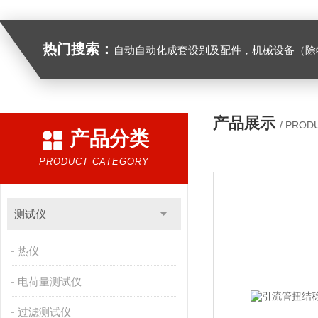
热门搜索：
自动自动化成套设别及配件，机械设备（除特种设备）及配件制造，加工（以上限分支机构经营），设计，批发，零售，模具，五金制品，工具加工（限分支机构经营），设计，批发，零售。五金交电，金属材料，金属制品，不锈钢制品，建筑材料，钢材，橡塑制品，环保设备，润滑剂，汽车配件，摩托车配件的批发，零售。（企业经营涉及行政许可的，凭许可证件经营）化成套设别及配件，机械设备（除特种设备）及配件制
产品展示
/ PROD
产品分类
PRODUCT CATEGORY
测试仪
热仪
电荷量测试仪
过滤测试仪