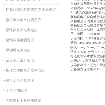
自动生成测量
结果并生
公称规格：
连续
6
0-4mm
四氯化碳脱附率测定仪 质量保证
寸
威纶通
液晶触控显示
7
高精度电机全自动
行走
微机全自动水分测定仪
高精度全自动测量导尿
高精度全自动输送芯轴
活性炭着火点测定仪
全自动加压功能，无需
压力
范围
：
，
0-1000kpa
设定时间
秒
客户
:
0-999
活性碳强度测定仪
砝码
10g\20g\30g\50g\10
接头
、
、
4
mm
6
mm
7
mm
煤的燃点测定仪
净重：
外形尺寸：
4
0
kg
可选配恒温水槽
温度范
全自动工业分析仪
水槽
只，自动抽水功能
1
仪器依标准：规定升级
设备免费保修期为
年。
1
旋转式摩擦色牢度测试仪
微机全自动量热仪
全自动测硫仪
圆轨迹起毛起球测试仪