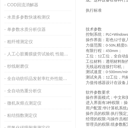
成。这种设备在各种行
COD回流消解器
执行标准
水质多参数快速检测仪
单参数水质分析仪器
技术参数
控制系统：
PLC+Windows
操作界面：彩色
寸嵌
12
粗纤维测定仪
力值范围：
精度
0-50N,
0
有限行程：
；
450mm
人工心脏瓣膜疲劳试验机 性能稳定
工位：
工位，全自动
12
工位材料：透明材料制
纱线耐磨仪
无线远程连接打印机；
测试速度：
0-500mm/min
测试夹具：
工位，均
12
全自动纺织品发射率红外性能分析
力值传感器设计在设备
全自动热重分析仪
软件参数要求
操作界面模式：中文和
微机灰熔点测定仪
进入界面有
种权限：操
3
用户配置
华计算机系统
:
操作员的权限
执行预定
:
粘结指数测定仪
经理的权限
与操作员相
:
管理员的权限
统参数配
:
四氯化碳吸附率测定仪