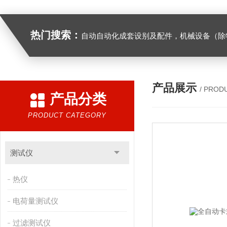
热门搜索：
自动自动化成套设别及配件，机械设备（除特种设备）及配件制造，加工（以上限分支机构经营），设计，批发，零售，模具，五金制品，工具加工（限分支机构经营），设计，批发，零售。五金交电，金属材料，金属制品，不锈钢制品，建筑材料，钢材，橡塑制品，环保设备，润滑剂，汽车配件，摩托车配件的批发，零售。（企业经营涉及行政许可的，凭许可证件经营）化成套设别及配件，机械设备（除特种设备）及配件制
产品展示
/ PROD
产品分类
PRODUCT CATEGORY
测试仪
热仪
电荷量测试仪
过滤测试仪