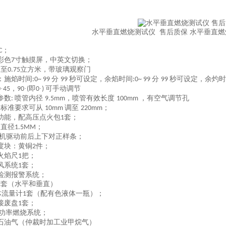
水平垂直燃烧测试仪 售后质保 水平垂直燃
；
C
彩色
寸触摸屏，中英文切换；
7
至
立方米，带玻璃观察门
:
0.
75
：
施焰时间
分
秒可设定
，
余焰时间
分
秒可设定
，
余灼时
:0~ 99
99
:0~ 99
99
·
，
·
即
·
可
手动
调节
0
45
90
(
0
)
参数
喷管内径
，喷管有效长度
，有空气调节孔
:
9.5mm
100mm
按标准要求可从
调至
；
1
0mm
220
mm
功能，配高压点火包
套；
1
：直径
；
1.5MM
机驱动前后上下对正样条
；
度块：黄铜
件；
2
火焰尺
把；
1
风系统
套；
1
检测报警
系统；
套（水平和垂直）
2
体流量计
套（配有色液体一瓶）；
1
接废盘
套；
1
功率燃烧系统；
石油气（仲裁时加工业甲烷气
）