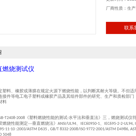
厂商性质：生产
联系
绍
直燃烧测试仪
定塑料、橡胶或薄膜在规定火源下燃烧性能，以判断其耐火等级。不但适
连接件等电工电子塑料或橡胶产品及其组件部件的研究、生产和质检部门
材料
《塑料燃烧性能的测试
水平法和垂直法》三，燃烧测试仪
GB-T2408-2008
-
胶燃烧性能测定—垂直燃烧法》
、
、
ANSI/UL94
IEC60950-1
IEC695-2-2-UL94, 
95-11-10 :2003/ASTM D635 , GB/T 8332-2008/ISO 9772-2001/ASTM D4986, AS
D 5048