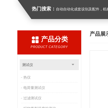
热门搜索：
自动自动化成套设别及配件，机械设备（除特种设备）及配件制造，加工（以上限分支机构经营），设计，批发，零售，模具，五金制品，工具加工（限分支机构经营），设计，批发，零售。五金交电，金属材料，金属制品，不锈钢制品，建筑材料，钢材，橡塑制品，环保设备，润滑剂，汽车配件，摩托车配件的批发，零
产品展
产品分类
PRODUCT CATEGORY
测试仪
热仪
电荷量测试仪
过滤测试仪