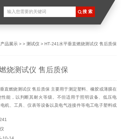
>
产品展示
> >
测试仪
> HT-241水平垂直燃烧测试仪 售后质保
燃烧测试仪 售后质保
垂直燃烧测试仪 售后质保 主要用于测定塑料、橡胶或薄膜在
烧性能，以判断其耐火等级。不但适用于照明设备、低压电
、电机、工具、仪表等设备以及电气连接件等电工电子塑料或
组件部件的研究、生产和质检部门，也适用于绝缘材料、工程
241
材料型式认可或其它固体可燃材料
仪
10-14