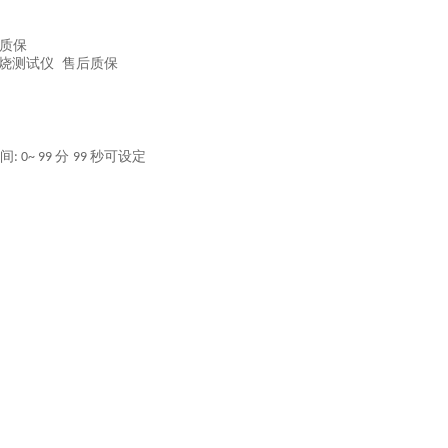
烧测试仪 售后质保
间
分
秒可设定
: 0~ 99
99