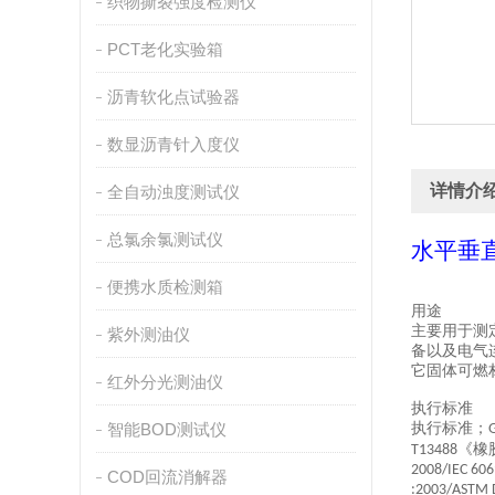
织物撕裂强度检测仪
PCT老化实验箱
沥青软化点试验器
数显沥青针入度仪
详情介
全自动浊度测试仪
总氯余氯测试仪
水平垂
便携水质检测箱
用途
主要用于测
紫外测油仪
备以及电气
它固体可燃
红外分光测油仪
执行标准
智能BOD测试仪
执行标准；
《橡
T13488
2008/IEC 606
COD回流消解器
:2003/ASTM 