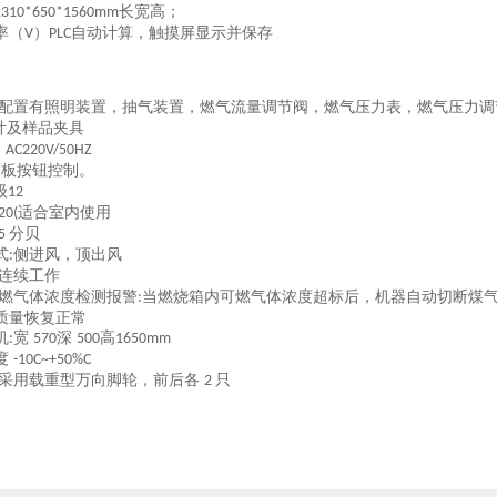
长宽高
；
1310*650*1560mm
率（
）
自动计算，触摸屏显示并保存
V
PLC
配置有照明装置，抽气装置，燃气流量调节阀，燃气压力表，燃气压力调
计及样品夹具
相
AC220V/50HZ
面板按钮控制。
级
12
适合室内使用
P20(
分贝
45
式
侧进风，顶出风
:
连续工作
燃气体浓度检测报警
当燃烧箱内可燃气体浓度超标后，机器自动切断煤
:
质量恢复正常
机
宽
深
高
:
570
500
1650mm
度
-10C~+50%C
 采用载重型万向脚轮，前后各
只
2