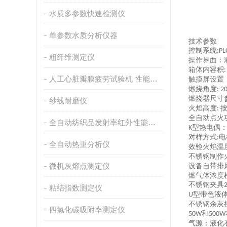
水质多参数快速检测仪
单参数水质分析仪器
技术参数
控制系统
;PL
粗纤维测定仪
操作界面：
箱体内容积
人工心脏瓣膜疲劳试验机 性能稳定
触摸屏设置
燃烧角度
: 2
燃烧器尺寸
纱线耐磨仪
火焰高度
:
全自动点火
全自动纺织品发射率红外性能分析
型热电偶
K
对样方式
电
:
全自动热重分析仪
效验火焰温
不锈钢制作
微机灰熔点测定仪
设备自带排
燃气体浓度
不锈钢夹具
粘结指数测定仪
型带色液
U
不锈钢余灰
四氯化碳吸附率测定仪
和
50W
500W
气源：液化