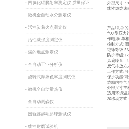
四氯化碳脱附率测定仪 质量保证
外型尺寸：
线性燃烧速
微机全自动水分测定仪
活性炭着火点测定仪
产品特点
另
:
气
型压力
U
作电源
单
:
活性碳强度测定仪
控制方式
:
绝缘等级
F
煤的燃点测定仪
防护等级
: I
风扇噪音
: 
全自动工业分析仪
废气排放方
工作方式
可
:
旋转式摩擦色牢度测试仪
保护功能
可
:
烧箱内空气
外部尺寸主
微机全自动量热仪
适用环境温
移动方式
20
全自动测硫仪
圆轨迹起毛起球测试仪
线性耐磨试验机