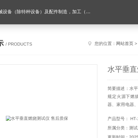
售。（企业经营涉及行政许可的，凭许可证件经营）化成套设别及配件，机械设备（除特种设备）及配件制造，加工（以上限分支机构经营），设计，批发，零售，模具，五金制品，工具加工（限分支机构经营），设计，批发，零售。五金交电，金属材料，金属制品，不锈钢制品，建筑材料，钢材，橡塑制品，环保设备，润滑剂，汽车配件，摩托车配件的批发，零售。（企业经营涉及行政许可的，凭许可证件经营）
示
您的位置：
网站首页
/ PRODUCTS
水平垂直
简要描述：水平
规定火源下燃
器、家用电器
橡胶产品及其
产品型号： HT-
塑料、防火封堵
所属分类：测试
更新时间：2025-