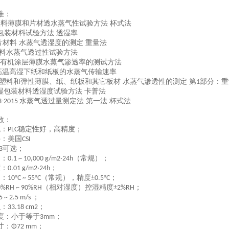
准：
塑料薄膜和片材透水蒸气性试验方法 杯式法
包装材料试验方法 透湿率
片材料 水蒸气透湿度的测定 重量法
料水蒸气透过性试验方法
有机涂层薄膜水蒸气渗透率的测试方法
高温高湿下纸和纸板的水蒸气传输速率
塑料和弹性薄膜、纸、纸板和其它板材 水蒸气渗透性的测定 第
部分：重
1
湿包装材料透湿度试验方法 卡普法
水蒸气透过量测定法 第一法 杯式法
3-2015
数：
统：
稳定性好，高精度；
PLC
件：美国
CSI
可选；
3
围
：
（常规）
；
0.1 ~ 10,000 g/m2·24h
度
：
；
0.01 g/m2·24h
围：
（常规）
，精度
；
10°C ~ 55°C
±0.5°C
（相对湿度）控湿精度
；
0%RH ~ 90%RH
±2%RH
；
5 ~ 2.5 m/s
积
：
；
33.18 cm2
度：小于等于
；
3mm
寸：
；
Φ72 mm