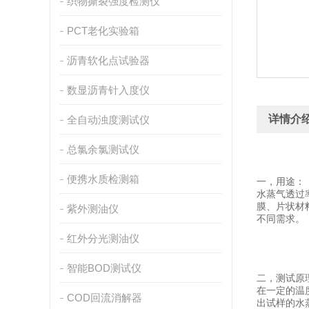
织物撕裂强度检测仪
PCT老化实验箱
沥青软化点试验器
数显沥青针入度仪
详情介
全自动浊度测试仪
总氯余氯测试仪
便携水质检测箱
一，用途：
水蒸气透过
膜、片状材
紫外测油仪
不同需求。
红外分光测油仪
智能BOD测试仪
二，
测试原
在一定的温
COD回流消解器
出试样的水