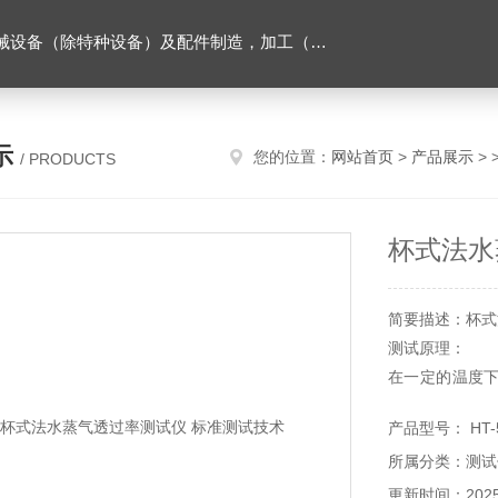
售。（企业经营涉及行政许可的，凭许可证件经营）化成套设别及配件，机械设备（除特种设备）及配件制造，加工（以上限分支机构经营），设计，批发，零售，模具，五金制品，工具加工（限分支机构经营），设计，批发，零售。五金交电，金属材料，金属制品，不锈钢制品，建筑材料，钢材，橡塑制品，环保设备，润滑剂，汽车配件，摩托车配件的批发，零售。（企业经营涉及行政许可的，凭许可证件经营）
示
您的位置：
网站首页
>
产品展示
> 
/ PRODUCTS
杯式法水
简要描述：杯式
测试原理：
在一定的温度
的试样进入干
产品型号： HT-
样的水蒸气透过
所属分类：测试
更新时间：2025-