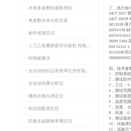
水质多参数快速检测仪
三，执行
标
GB/T 1037
GB/T 16928
单参数水质分析仪器
薄
ISO 2528
材
ASTM E96
粗纤维测定仪
ASTM D1653
TAPPI T464
人工心脏瓣膜疲劳试验机 性能稳定
DIN 53122-1
防
JIS Z0208
纱线耐磨仪
YBB0009200
四，
技术参
全自动纺织品发射率红外性能分析
1，
控制系
2，
测试软
全自动热重分析仪
3，
工位：
1-
测试范
4，
微机灰熔点测定仪
测试精
5，
6，
温度范
7，
湿度：
1
粘结指数测定仪
风速
：
8，
0.
测试面
9，
四氯化碳吸附率测定仪
10，
试验厚
11，
试验尺