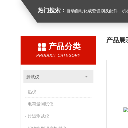
热门搜索：
自动自动化成套设别及配件，机械设备（除特种设备）及配件制造，加工（以上限分支机构经营），设计，批发，零售，模具，五金制品，工具加工（限分支机构经营），设计，批发，零售。五金交电，金属材料，金属制品，不锈钢制品，建筑材料，钢材，橡塑制品，环保设备，润滑剂，汽车配件，摩托车配件的批发，零
产品展
产品分类
PRODUCT CATEGORY
测试仪
热仪
电荷量测试仪
过滤测试仪