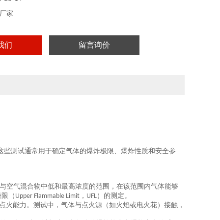
厂家
我们
留言询价
这些测试通常用于确定气体的爆炸极限、爆炸性质和安全参
与空气混合物中低和最高浓度的范围，在该范围内气体能够
极限（
，
）的测定。
Upper Flammable Limit
UFL
点火能力。测试中，气体与点火源（如火焰或电火花）接触，