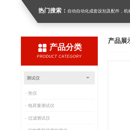
热门搜索：
自动自动化成套设别及配件，机械设备（除特种设备）及配件制造，加工（以上限分支机构经营），设计，批发，零售，模具，五金制品，工具加工（限分支机构经营），设计，批发，零售。五金交电，金属材料，金属制品，不锈钢制品，建筑材料，钢材，橡塑制品，环保设备，润滑剂，汽车配件，摩托车配件的批发，零
产品展
产品分类
PRODUCT CATEGORY
测试仪
热仪
电荷量测试仪
过滤测试仪