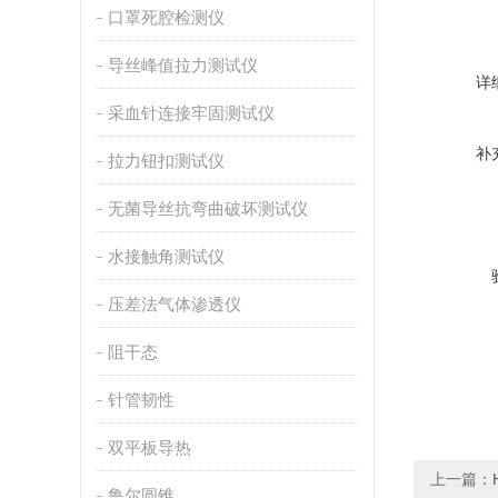
口罩死腔检测仪
导丝峰值拉力测试仪
详
采血针连接牢固测试仪
补
拉力钮扣测试仪
无菌导丝抗弯曲破坏测试仪
水接触角测试仪
压差法气体渗透仪
阻干态
针管韧性
双平板导热
上一篇：
鲁尔圆锥