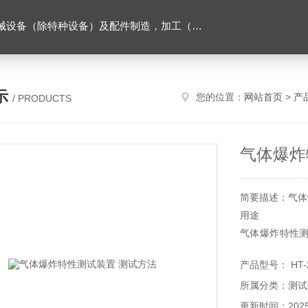
售。（企业经营涉及行政许可的，凭许可证件经营）化成套设别及配件，机械设备（除特种设备）及配件制造，加工（以上限分支机构经营），设计，批发，零售，模具，五金制品，工具加工（限分支机构经营），设计，批发，零售。五金交电，金属材料，金属制品，不锈钢制品，建筑材料，钢材，橡塑制品，环保设备，润滑剂，汽车配件，摩托车配件的批发，零售。（企业经营涉及行政许可的，凭许可证件经营）
示
您的位置：
网站首页
>
产
/ PRODUCTS
气体爆炸
简要描述：气体
用途
气体爆炸特性
的实验。这些
产品型号： HT-
便在各种应用中
所属分类：测试
更新时间：2025-