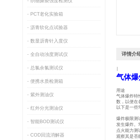
织物撕裂强度检测仪
PCT老化实验箱
沥青软化点试验器
数显沥青针入度仪
详情介
全自动浊度测试仪
总氯余氯测试仪
|
气体爆
便携水质检测箱
用途
紫外测油仪
气体爆炸特
数，以便在
以下是一些
红外分光测油仪
爆炸极限测
智能BOD测试仪
发生爆炸。
点火能力测
COD回流消解器
观察其是否