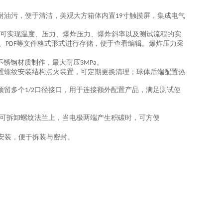
耐油污，便于清洁，美观大方箱体内置
寸触摸屏，集成电气
19
可实现温度、压力、爆炸压力、爆炸斜率以及测试流程的实
、
等文件格式形式进行存储，便于查看编辑。爆炸压力采
PDF
不锈钢材质制作，最大耐压
。
3MPa
置螺纹安装结构点火装置，可定期更换清理；球体后端配置热
预留多个
口径接口，用于连接额外配置产品，满足测试使
1/2
可拆卸螺纹法兰上，当电极两端产生积碳时，可方便
安装，便于拆装与密封。