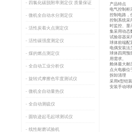
四氯化碳脱附率测定仪 质量保证
产品特点
电气控制柜
微机全自动水分测定仪
控制电路，
控制系统采
时监控、显
活性炭着火点测定仪
集采用动态
试验容器采
活性碳强度测定仪
球体前端配
电偶安装法
煤的燃点测定仪
球体四周预
用需求。
舱体最大耐
全自动工业分析仪
点火电极位
拆卸清理
旋转式摩擦色牢度测试仪
采用
型铠
K
安装手动球
微机全自动量热仪
全自动测硫仪
圆轨迹起毛起球测试仪
线性耐磨试验机