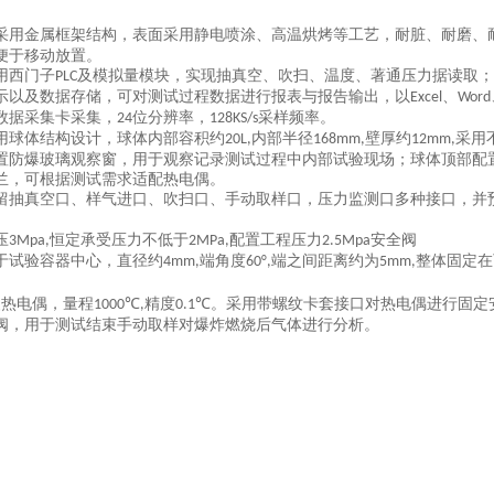
采用金属框架结构，表面采用静电喷涂、高温烘烤等工艺，耐脏、耐磨、
便于移动放置。
用西门子
及模拟量模块，实现抽真空、吹扫、温度、著通压力据读取；
PLC
示以及数据存储，可对测试过程数据进行报表与报告输出，以
、
Excel
Word
数据采集卡采集，
位分辨率，
采样频率。
24
128KS/s
用球体结构设计，球体内部容积约
内部半径
壁厚约
采用
20L,
168mm,
12mm,
置防爆玻璃观察窗，用于观察记录测试过程中内部试验现场；球体顶部配
兰，可根据测试需求适配热电偶。
留抽真空口、样气进口、吹扫口、手动取样口，压力监测口多种接口，并
压
恒定承受压力不低于
配置工程压力
安全阀
3Mpa,
2MPa,
2.5Mpa
于试验容器中心，直径约
角度
之间距离约为
整体固定在
4mm,端
60°,端
5mm,
装热电偶，量程
精度
。采用带螺纹卡套接口对热电偶进行固定
1000℃,
0.1℃
阀，用于测试结束手动取样对爆炸燃烧后气体进行分析。