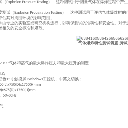
试（
）：这种测试用于测量气体在爆炸过程中产生
Explosion Pressure Testing
度测试（
）：这种测试用于评估气体爆炸时的
Explosion Propagation Testing
评估其对周围环境的影响范围。
常由专业的实验室或研究机构进行，以确保测试的准确性和安全性。对于
考相关的安全标准和规范。
气体爆炸特性测试装置 测试
气体和蒸气的最大爆炸压力和最大压升的测定
2011:
LC;
彩色
寸触摸屏
工控机，中英文切换；
15
+Windows
00(L)x750(D)x1750(H)mm
W)x675(D)x1750(H)mm
，
50/60Hz
气