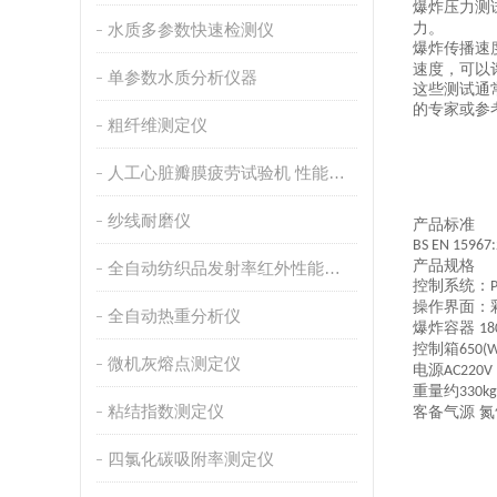
爆炸压力测
水质多参数快速检测仪
力。
爆炸传播速
速度，可以
单参数水质分析仪器
这些测试通
的专家或参
粗纤维测定仪
人工心脏瓣膜疲劳试验机 性能稳定
纱线耐磨仪
产品标准
BS EN 15967:
产品规格
全自动纺织品发射率红外性能分析
控制系统：
P
操作界面：
全自动热重分析仪
爆炸容器
18
控制箱
650(
微机灰熔点测定仪
电源
AC220V
重量约
330kg
粘结指数测定仪
客备气源
氮
四氯化碳吸附率测定仪